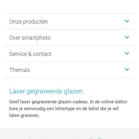
Onze producten
Foto's afdrukken
Over smartphoto
Fotoboeken
Wanddecoratie
smartphoto
Service & contact
Fotocadeaus
Vacatures
Kalenders & agenda's
Sitemap
Service & Contact
Thema's
Kaarten
Bestelproces
Tevredenheidsgarantie
Voorwaarden
Mijn account
Kerst
Herroepingsrecht
Mijn orderstatus
Baby
Laser gegraveerde glazen
Privacy
smartbonus
Moederdag
Geef laser gegraveerde glazen cadeau. In de online editor
Cookiebeleid
smartfriends
Vaderdag
kies je eenvoudig een lettertype en de tekst die je wil
Reviews
service@smartphoto.nl
Huwelijk
laten graveren.
Prijslijst
Affiliate partnerprogramma
Investor Relations
Partnerships
Influencer partnerprogramma