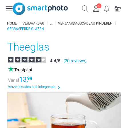
HOME
VERJAARDAG
VERJAARDAGSCADEAU KINDEREN
GEGRAVEERDE GLAZEN
Theeglas
4.4
/
5
(20 reviews)
13,
99
Vanaf
Verzendkosten niet inbegrepen