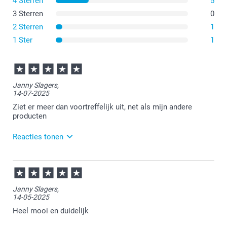
4 Sterren
5
3 Sterren
0
2 Sterren
1
1 Ster
1
Janny Slagers,
14-07-2025
Ziet er meer dan voortreffelijk uit, net als mijn andere
producten
Reacties tonen
14-07-2025
11:44
Bedankt voor je review. Leuk om te horen dat je
Janny Slagers,
tevreden bent over het ontvangen theeglas. Veel
14-05-2025
plezier ervan en graag tot een volgende keer!
Heel mooi en duidelijk