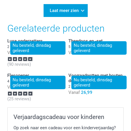
Laat meer zien
Gerelateerde producten
Luxe onderzetters
Theedoos en -set
Nu besteld, dinsdag
Nu besteld, dinsdag
2 varianten
5 varianten
geleverd
geleverd
Vanaf
24,99
Vanaf
28,99
(90 reviews)
Flesopener
Voorraadpotten met houten
Nu besteld, dinsdag
Nu besteld, dinsdag
deksel - set van 2
4 varianten
geleverd
geleverd
Vanaf
9,99
2 varianten
Vanaf
26,99
(25 reviews)
Verjaardagscadeau voor kinderen
Op zoek naar een cadeau voor een kinderverjaardag?