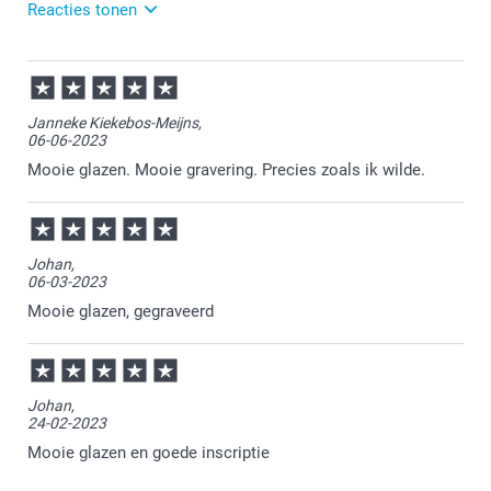
Reacties tonen
14-05-2025
12:44
Bedankt voor je review. Fijn om te horen dat je blij
Janneke Kiekebos-Meijns,
bent met je ontvangen theeglas. Heel veel plezier er
06-06-2023
van!
Mooie glazen. Mooie gravering. Precies zoals ik wilde.
Johan,
06-03-2023
Mooie glazen, gegraveerd
Johan,
24-02-2023
Mooie glazen en goede inscriptie