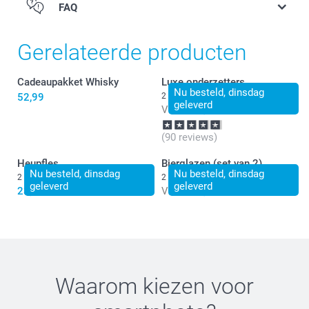
FAQ
Gerelateerde producten
Cadeaupakket Whisky
Luxe onderzetters
Nu besteld, dinsdag
52,99
2 varianten
geleverd
Vanaf
24,99
(90 reviews)
Heupfles
Bierglazen (set van 2)
Nu besteld, dinsdag
Nu besteld, dinsdag
2 varianten
2 varianten
geleverd
geleverd
23,99
Vanaf
19,99
Waarom kiezen voor