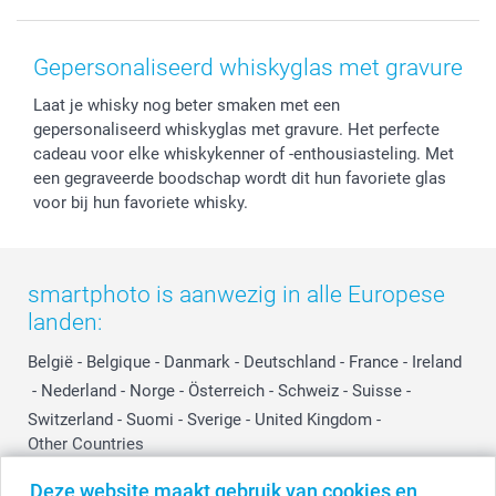
Voorwaarden
Mijn account
Kerst
Herroepingsrecht
Mijn orderstatus
Baby
Gepersonaliseerd whiskyglas met gravure
Privacy
smartbonus
Moederdag
Laat je whisky nog beter smaken met een
Cookiebeleid
smartfriends
Vaderdag
gepersonaliseerd whiskyglas met gravure. Het perfecte
Reviews
service@smartphoto.nl
Huwelijk
cadeau voor elke whiskykenner of -enthousiasteling. Met
Prijslijst
Affiliate partnerprogramma
een gegraveerde boodschap wordt dit hun favoriete glas
Investor Relations
Partnerships
voor bij hun favoriete whisky.
Influencer partnerprogramma
smartphoto is aanwezig in alle Europese
landen:
België
-
Belgique
-
Danmark
-
Deutschland
-
France
-
Ireland
-
Nederland
-
Norge
-
Österreich
-
Schweiz
-
Suisse
-
Switzerland
-
Suomi
-
Sverige
-
United Kingdom
-
Other Countries
Deze website maakt gebruik van cookies en