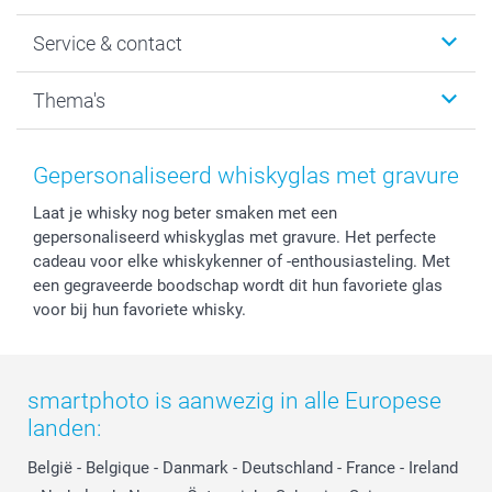
Wanddecoratie
smartphoto
Service & contact
Fotocadeaus
Vacatures
Kalenders & agenda's
Sitemap
Service & Contact
Thema's
Kaarten
Bestelproces
Tevredenheidsgarantie
Voorwaarden
Mijn account
Kerst
Herroepingsrecht
Mijn orderstatus
Baby
Gepersonaliseerd whiskyglas met gravure
Privacy
smartbonus
Moederdag
Laat je whisky nog beter smaken met een
Cookiebeleid
smartfriends
Vaderdag
gepersonaliseerd whiskyglas met gravure. Het perfecte
Reviews
service@smartphoto.nl
Huwelijk
cadeau voor elke whiskykenner of -enthousiasteling. Met
Prijslijst
Affiliate partnerprogramma
een gegraveerde boodschap wordt dit hun favoriete glas
Investor Relations
Partnerships
voor bij hun favoriete whisky.
Influencer partnerprogramma
smartphoto is aanwezig in alle Europese
landen:
België
-
Belgique
-
Danmark
-
Deutschland
-
France
-
Ireland