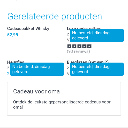
Gerelateerde producten
Cadeaupakket Whisky
Luxe onderzetters
Nu besteld, dinsdag
52,99
2 varianten
geleverd
Vanaf
24,99
(90 reviews)
Heupfles
Bierglazen (set van 2)
Nu besteld, dinsdag
Nu besteld, dinsdag
2 varianten
2 varianten
geleverd
geleverd
23,99
Vanaf
19,99
Cadeau voor oma
Ontdek de leukste gepersonaliseerde cadeaus voor
oma!