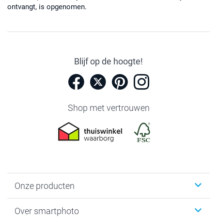
ontvangt, is opgenomen.
Blijf op de hoogte!
Shop met vertrouwen
Onze producten
Foto's afdrukken
Over smartphoto
Fotoboeken