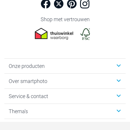
Shop met vertrouwen
Onze producten
Foto's afdrukken
Over smartphoto
Fotoboeken
Wanddecoratie
smartphoto
Service & contact
Fotocadeaus
Vacatures
Kalenders & agenda's
Sitemap
Service & Contact
Thema's
Kaarten
Bestelproces
Tevredenheidsgarantie
Voorwaarden
Mijn account
Kerst
Herroepingsrecht
Mijn orderstatus
Baby