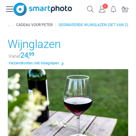
CADEAU VOOR PETER
GEGRAVEERDE WIJNGLAZEN (SET VAN 2)
Wijnglazen
24,
99
Vanaf
Verzendkosten niet inbegrepen