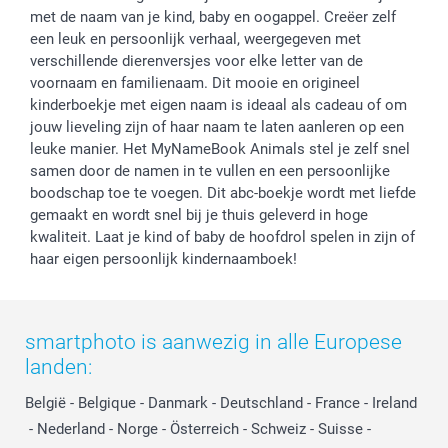
Reviews
service@smartphoto.nl
Huwelijk
met de naam van je kind, baby en oogappel. Creëer zelf
Prijslijst
Affiliate partnerprogramma
een leuk en persoonlijk verhaal, weergegeven met
Investor Relations
Partnerships
verschillende dierenversjes voor elke letter van de
Influencer partnerprogramma
voornaam en familienaam. Dit mooie en origineel
kinderboekje met eigen naam is ideaal als cadeau of om
jouw lieveling zijn of haar naam te laten aanleren op een
leuke manier. Het MyNameBook Animals stel je zelf snel
samen door de namen in te vullen en een persoonlijke
boodschap toe te voegen. Dit abc-boekje wordt met liefde
gemaakt en wordt snel bij je thuis geleverd in hoge
kwaliteit. Laat je kind of baby de hoofdrol spelen in zijn of
haar eigen persoonlijk kindernaamboek!
smartphoto is aanwezig in alle Europese
landen:
België
-
Belgique
-
Danmark
-
Deutschland
-
France
-
Ireland
-
Nederland
-
Norge
-
Österreich
-
Schweiz
-
Suisse
-