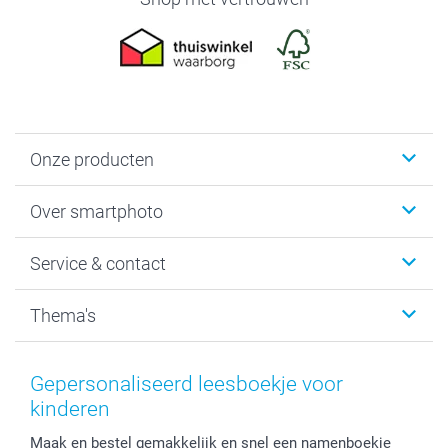
Onze producten
Foto's afdrukken
Over smartphoto
Fotoboeken
Wanddecoratie
smartphoto
Service & contact
Fotocadeaus
Vacatures
Kalenders & agenda's
Sitemap
Service & Contact
Thema's
Kaarten
Bestelproces
Tevredenheidsgarantie
Voorwaarden
Mijn account
Kerst
Herroepingsrecht
Mijn orderstatus
Baby
Gepersonaliseerd leesboekje voor
Privacy
smartbonus
Moederdag
kinderen
Cookiebeleid
smartfriends
Vaderdag
Maak en bestel gemakkelijk en snel een namenboekje