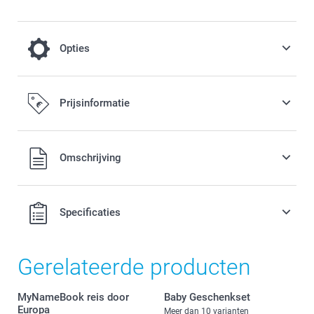
Opties
Een harde kaft om jouw herinneringen nog
Prijsinformatie
heel lang te bewaren!
10,00 / stuk
Alle prijzen zijn in EURO (€) inclusief BTW en exclusief
Omschrijving
verzendkosten.
Specificaties
Gerelateerde producten
MyNameBook reis door
Baby Geschenkset
Europa
Meer dan 10 varianten