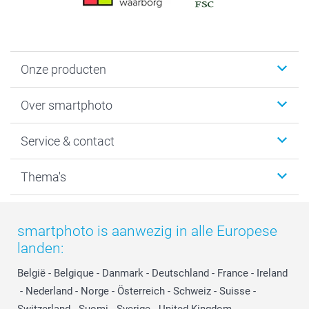
Onze producten
Foto's afdrukken
Over smartphoto
Fotoboeken
Wanddecoratie
smartphoto
Service & contact
Fotocadeaus
Vacatures
Kalenders & agenda's
Sitemap
Service & Contact
Thema's
Kaarten
Bestelproces
Tevredenheidsgarantie
Voorwaarden
Mijn account
Kerst
Herroepingsrecht
Mijn orderstatus
Baby
smartphoto is aanwezig in alle Europese
Privacy
smartbonus
Moederdag
landen:
Cookiebeleid
smartfriends
Vaderdag
Reviews
service@smartphoto.nl
Huwelijk
België
-
Belgique
-
Danmark
-
Deutschland
-
France
-
Ireland
Prijslijst
Affiliate partnerprogramma
-
Nederland
-
Norge
-
Österreich
-
Schweiz
-
Suisse
-
Investor Relations
Partnerships