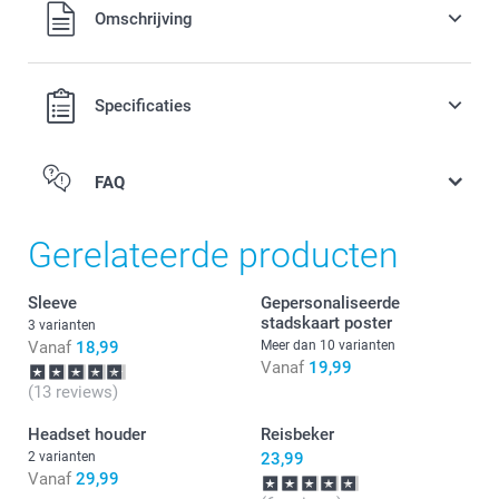
9,99 / stuk
Alle prijzen zijn in EURO (€) inclusief BTW en exclusief
Omschrijving
verzendkosten.
Opties, prijzen en beschikbaarheid
Specificaties
Lang schouderkoord, verstelbaar in lengte
Universeel gebruik met elk smartphonehoesje
FAQ
Houd je smartphone altijd binnen handbereik en veilig
Perfect voor outfits zonder zakken
Gerelateerde producten
Sleeve
Gepersonaliseerde
stadskaart poster
3 varianten
Vanaf
18,99
Meer dan 10 varianten
Vanaf
19,99
(13 reviews)
Headset houder
Reisbeker
2 varianten
23,99
Vanaf
29,99