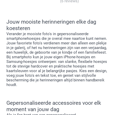
(6 reviews)
Jouw mooiste herinneringen elke dag
Het flexibele hoesje is gemaakt van thermoplastisch
koesteren
polyurethaan (TPU), wat elastisch, transparant en
Verander je mooiste foto's in gepersonaliseerde
bestand is tegen olie, vet en slijtage.
smartphonehoesjes die je overal mee naartoe kunt nemen.
Jouw favoriete foto's verdienen meer dan alleen een plekje
Zowel voor iPhone als Samsung zijn de hardcovers
in je galerij, of het nu herinneringen zijn van een verjaardag,
gemaakt van duurzaam hard plastic dat sterke
een huwelijk, de geboorte van je kindje of een familiefeest.
bescherming biedt terwijl je smartphone slank blijft.
Bij smartphoto kun je jouw eigen iPhone-hoesjes en
Het Samsung-portemonneehoesje is vervaardigd van
Samsung-hoesjes ontwerpen: van slanke, flexibele hoesjes
tot de stevige hardcover en praktische hoesjes met
een synthetisch materiaal met een stijlvolle zwarte
kaartsleuven voor al je belangrijke pasjes. Kies een design,
leren look, wat duurzaamheid en elegantie biedt.
voeg jouw foto's en tekst toe, en geniet van stijlvolle
Het iPhone-portemonneehoesje combineert een stevige
bescherming die je herinneringen altijd binnen handbereik
beschermende basis met een slank en praktisch
houdt.
portemonnee-design.
Gepersonaliseerde accessoires voor elk
moment van jouw dag
Als je fan bent van een gepersonaliseerd