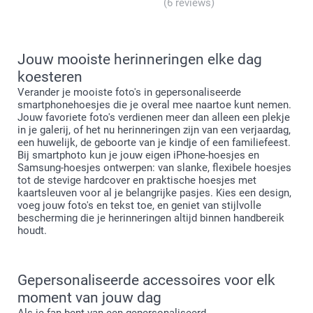
(6 reviews)
Jouw mooiste herinneringen elke dag
Het flexibele hoesje is gemaakt van thermoplastisch
koesteren
polyurethaan (TPU), wat elastisch, transparant en
Verander je mooiste foto's in gepersonaliseerde
bestand is tegen olie, vet en slijtage.
smartphonehoesjes die je overal mee naartoe kunt nemen.
Jouw favoriete foto's verdienen meer dan alleen een plekje
Zowel voor iPhone als Samsung zijn de hardcovers
in je galerij, of het nu herinneringen zijn van een verjaardag,
gemaakt van duurzaam hard plastic dat sterke
een huwelijk, de geboorte van je kindje of een familiefeest.
bescherming biedt terwijl je smartphone slank blijft.
Bij smartphoto kun je jouw eigen iPhone-hoesjes en
Het Samsung-portemonneehoesje is vervaardigd van
Samsung-hoesjes ontwerpen: van slanke, flexibele hoesjes
tot de stevige hardcover en praktische hoesjes met
een synthetisch materiaal met een stijlvolle zwarte
kaartsleuven voor al je belangrijke pasjes. Kies een design,
leren look, wat duurzaamheid en elegantie biedt.
voeg jouw foto's en tekst toe, en geniet van stijlvolle
Het iPhone-portemonneehoesje combineert een stevige
bescherming die je herinneringen altijd binnen handbereik
beschermende basis met een slank en praktisch
houdt.
portemonnee-design.
Gepersonaliseerde accessoires voor elk
moment van jouw dag
Als je fan bent van een gepersonaliseerd