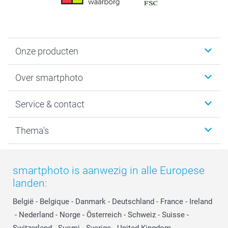
Onze producten
Foto's afdrukken
Over smartphoto
Fotoboeken
Wanddecoratie
smartphoto
Service & contact
Fotocadeaus
Vacatures
Kalenders & agenda's
Sitemap
Service & Contact
Thema's
Kaarten
Bestelproces
Tevredenheidsgarantie
Voorwaarden
Mijn account
Kerst
Herroepingsrecht
Mijn orderstatus
Baby
smartphoto is aanwezig in alle Europese
Privacy
smartbonus
Moederdag
landen:
Cookiebeleid
smartfriends
Vaderdag
Reviews
service@smartphoto.nl
Huwelijk
België
-
Belgique
-
Danmark
-
Deutschland
-
France
-
Ireland
Prijslijst
Affiliate partnerprogramma
-
Nederland
-
Norge
-
Österreich
-
Schweiz
-
Suisse
-
Investor Relations
Partnerships