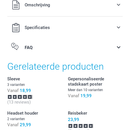
9,99 / stuk
Alle prijzen zijn in EURO (€) inclusief BTW en exclusief
Omschrijving
verzendkosten.
Opties, prijzen en beschikbaarheid
Specificaties
Lang schouderkoord, verstelbaar in lengte
Universeel gebruik met elk smartphonehoesje
FAQ
Houd je smartphone altijd binnen handbereik en veilig
Perfect voor outfits zonder zakken
Gerelateerde producten
Sleeve
Gepersonaliseerde
stadskaart poster
3 varianten
Vanaf
18,99
Meer dan 10 varianten
Vanaf
19,99
(13 reviews)
Headset houder
Reisbeker
2 varianten
23,99
Vanaf
29,99