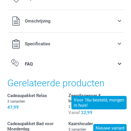
Alle prijzen zijn in EURO (€) inclusief BTW en exclusief
Omschrijving
verzendkosten.
Specificaties
FAQ
Gerelateerde producten
Cadeaupakket Relax
Zeepdispenser &
Voor 16u besteld, morgen
badkamerset
3 varianten
in huis!
47,99
2 varianten
Vanaf
22,99
Cadeaupakket Bad voor
Kaarshouder
Nieuwe variant
Moederdag
5 varianten