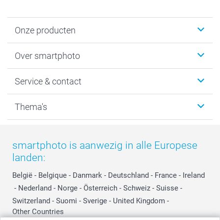
Onze producten
Foto's afdrukken
Over smartphoto
Fotoboeken
Wanddecoratie
smartphoto
Service & contact
Fotocadeaus
Vacatures
Kalenders & agenda's
Sitemap
Service & Contact
Thema's
Kaarten
Bestelproces
Tevredenheidsgarantie
Voorwaarden
Mijn account
Kerst
Herroepingsrecht
Mijn orderstatus
Baby
smartphoto is aanwezig in alle Europese
Privacy
smartbonus
Moederdag
landen:
Cookiebeleid
smartfriends
Vaderdag
Reviews
service@smartphoto.nl
Huwelijk
België
-
Belgique
-
Danmark
-
Deutschland
-
France
-
Ireland
Prijslijst
Affiliate partnerprogramma
-
Nederland
-
Norge
-
Österreich
-
Schweiz
-
Suisse
-
Investor Relations
Partnerships
Switzerland
-
Suomi
-
Sverige
-
United Kingdom
-
Other Countries
Influencer partnerprogramma