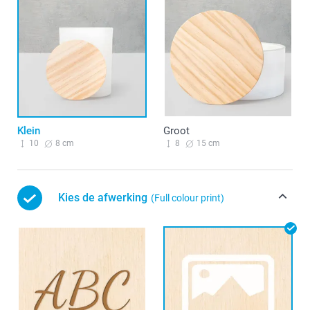
Klein
Groot
10
8 cm
8
15 cm
Kies de afwerking
(Full colour print)