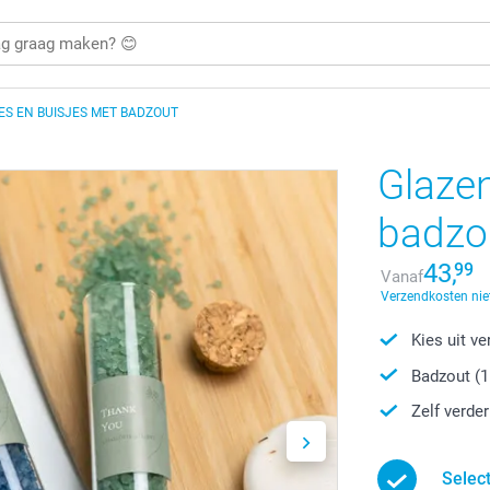
ES EN BUISJES MET BADZOUT
Glazen
badzou
43,
99
Vanaf
Verzendkosten nie
Kies uit v
Badzout (1
Zelf verde
Selec