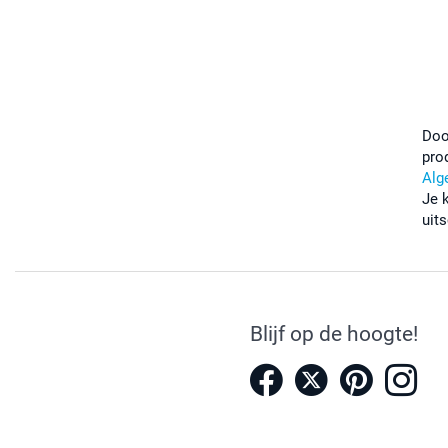
Doo
pro
Alg
Je 
uits
Blijf op de hoogte!