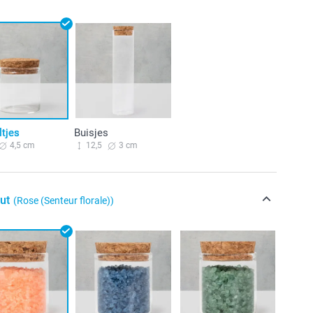
tjes
Buisjes
4,5 cm
12,5
3 cm
ut
(Rose (Senteur florale))