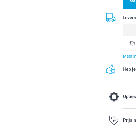
Ga
Leveri
Meer i
Heb je
Optie
Voeg wat kl
Prijsi
sticker