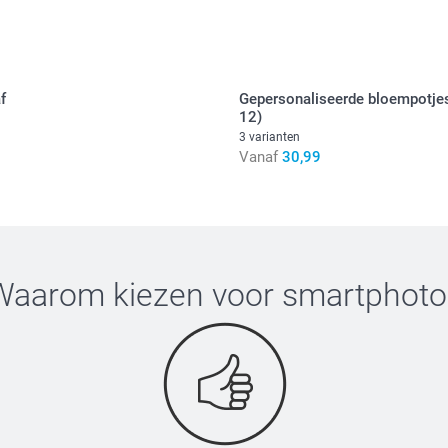
3,00 / stuk
Alle prijzen zi
Wit
f
Gepersonaliseerde bloempotjes
Roze
12)
Blauw
3 varianten
Luxe organza li
Vanaf
30,99
Waarom kiezen voor
smartphoto