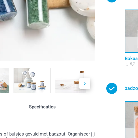
Bokaal
5,7
badzo
Specificaties
es of buisjes gevuld met badzout. Organiseer jij