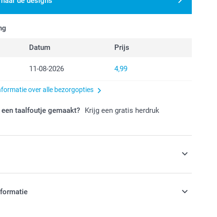
 naar de designs
ng
Datum
Prijs
11-08-2026
4,99
nformatie over alle bezorgopties
 een taalfoutje gemaakt?
Krijg een gratis herdruk
s
eur toe aan je Potjes of Buisjes met
nformatie