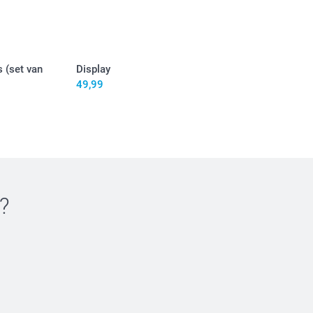
jn in EURO (€) inclusief BTW en exclusief verzendkosten.
 (set van
Display
49,99
nt met satijnen rand (Rol, 10 m)
?