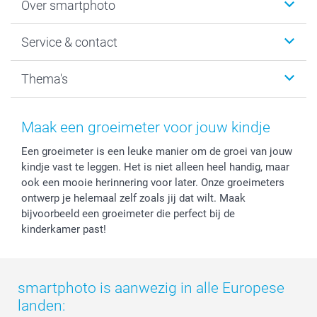
Over smartphoto
Fotoboeken
Wanddecoratie
smartphoto
Service & contact
Fotocadeaus
Vacatures
Kalenders & agenda's
Sitemap
Service & Contact
Thema's
Kaarten
Bestelproces
Tevredenheidsgarantie
Voorwaarden
Mijn account
Kerst
Herroepingsrecht
Mijn orderstatus
Baby
Maak een groeimeter voor jouw kindje
Privacy
smartbonus
Moederdag
Een groeimeter is een leuke manier om de groei van jouw
Cookiebeleid
smartfriends
Vaderdag
kindje vast te leggen. Het is niet alleen heel handig, maar
Reviews
service@smartphoto.nl
Huwelijk
ook een mooie herinnering voor later. Onze groeimeters
Prijslijst
Affiliate partnerprogramma
ontwerp je helemaal zelf zoals jij dat wilt. Maak
Investor Relations
Partnerships
bijvoorbeeld een groeimeter die perfect bij de
kinderkamer past!
Influencer partnerprogramma
smartphoto is aanwezig in alle Europese
landen: