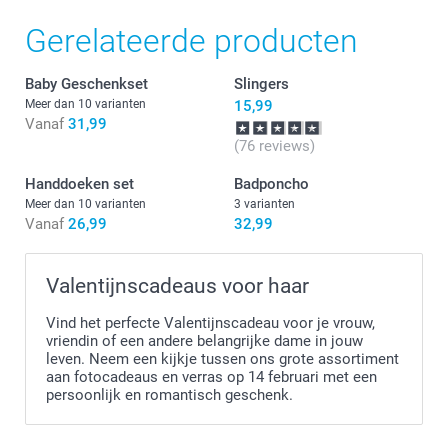
stofafstotend, onbreekbaar PVC zonder ftalaten
Afmetingen: 12 cm (hoogte) x 6 cm (diameter)
Gerelateerde producten
Baby Geschenkset
Slingers
Meer dan 10 varianten
15,99
Vanaf
31,99
(76 reviews)
Handdoeken set
Badponcho
Meer dan 10 varianten
3 varianten
Vanaf
26,99
32,99
Valentijnscadeaus voor haar
Vind het perfecte Valentijnscadeau voor je vrouw,
vriendin of een andere belangrijke dame in jouw
leven. Neem een kijkje tussen ons grote assortiment
aan fotocadeaus en verras op 14 februari met een
persoonlijk en romantisch geschenk.