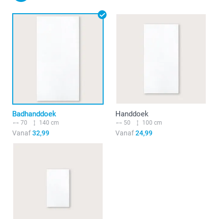
Badhanddoek
Handdoek
70
140 cm
50
100 cm
Vanaf
32,99
Vanaf
24,99