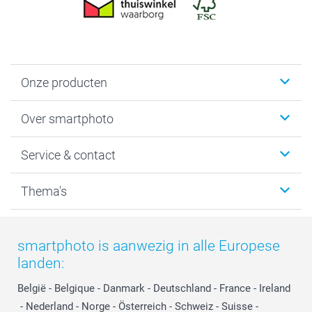
Onze producten
Foto's afdrukken
Over smartphoto
Fotoboeken
Wanddecoratie
smartphoto
Service & contact
Fotocadeaus
Vacatures
Kalenders & agenda's
Sitemap
Service & Contact
Thema's
Kaarten
Bestelproces
Tevredenheidsgarantie
Voorwaarden
Mijn account
Kerst
Herroepingsrecht
Mijn orderstatus
Baby
smartphoto is aanwezig in alle Europese
Privacy
smartbonus
Moederdag
landen:
Cookiebeleid
smartfriends
Vaderdag
Reviews
service@smartphoto.nl
Huwelijk
België
-
Belgique
-
Danmark
-
Deutschland
-
France
-
Ireland
Prijslijst
Affiliate partnerprogramma
-
Nederland
-
Norge
-
Österreich
-
Schweiz
-
Suisse
-