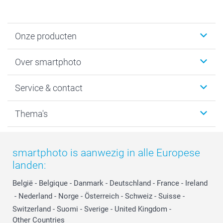
Onze producten
Foto's afdrukken
Over smartphoto
Fotoboeken
Wanddecoratie
smartphoto
Service & contact
Fotocadeaus
Vacatures
Kalenders & agenda's
Sitemap
Service & Contact
Thema's
Kaarten
Bestelproces
Tevredenheidsgarantie
Voorwaarden
Mijn account
Kerst
Herroepingsrecht
Mijn orderstatus
Baby
smartphoto is aanwezig in alle Europese
Privacy
smartbonus
Moederdag
landen:
Cookiebeleid
smartfriends
Vaderdag
Reviews
service@smartphoto.nl
Huwelijk
België
-
Belgique
-
Danmark
-
Deutschland
-
France
-
Ireland
Prijslijst
Affiliate partnerprogramma
-
Nederland
-
Norge
-
Österreich
-
Schweiz
-
Suisse
-
Investor Relations
Partnerships
Switzerland
-
Suomi
-
Sverige
-
United Kingdom
-
Other Countries
Influencer partnerprogramma