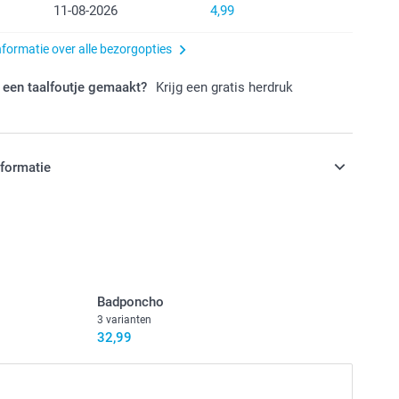
11-08-2026
4,99
nformatie over alle bezorgopties
 een taalfoutje gemaakt?
Krijg een gratis herdruk
nformatie
jn in EURO (€) inclusief BTW en exclusief verzendkosten.
Badponcho
3 varianten
32,99