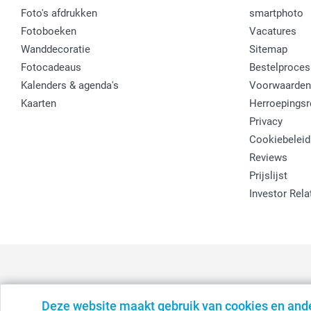
Foto's afdrukken
smartphoto
Fotoboeken
Vacatures
Wanddecoratie
Sitemap
Fotocadeaus
Bestelproces
Kalenders & agenda's
Voorwaarden
Kaarten
Herroepingsr
Privacy
Cookiebeleid
Reviews
Prijslijst
Investor Rela
Deze website maakt gebruik van cookies en and
België
-
Belgique
-
Danmark
-
Deutschland
-
France
-
Ir