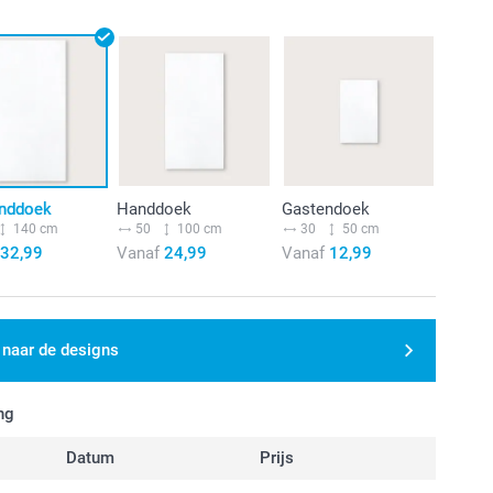
nddoek
Handdoek
Gastendoek
140 cm
50
100 cm
30
50 cm
32,99
Vanaf
24,99
Vanaf
12,99
 naar de designs
ng
Datum
Prijs