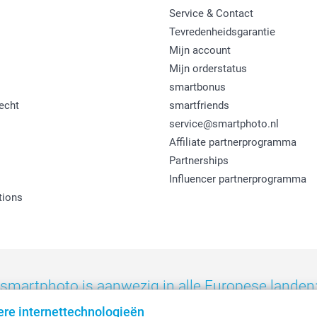
Service & Contact
Tevredenheidsgarantie
Mijn account
Mijn orderstatus
smartbonus
echt
smartfriends
service@smartphoto.nl
Affiliate partnerprogramma
Partnerships
Influencer partnerprogramma
tions
smartphoto is aanwezig in alle Europese landen
ere internettechnologieën
eland
-
Nederland
-
Norge
-
Österreich
-
Schweiz
-
Suisse
-
Switzerla