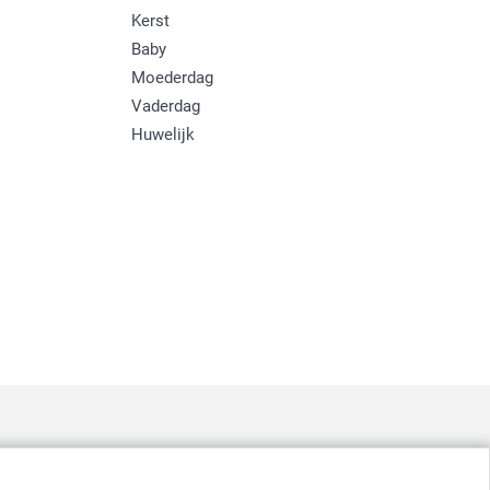
Kerst
Baby
Moederdag
Vaderdag
Huwelijk
:
nd
-
Suomi
-
Sverige
-
United Kingdom
-
Other Countries