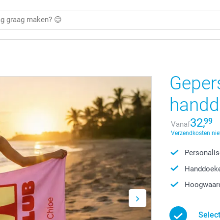
Geper
handd
32,
99
Vanaf
Verzendkosten nie
Personalis
Handdoeke
Hoogwaard
Selec