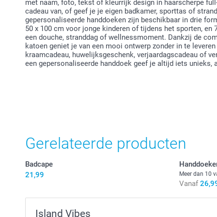
met naam, foto, tekst of kleurrijk design in haarscherpe full
cadeau van, of geef je je eigen badkamer, sporttas of stran
gepersonaliseerde handdoeken zijn beschikbaar in drie for
50 x 100 cm voor jonge kinderen of tijdens het sporten, e
een douche, stranddag of wellnessmoment. Dankzij de com
katoen geniet je van een mooi ontwerp zonder in te levere
kraamcadeau, huwelijksgeschenk, verjaardagscadeau of ve
een gepersonaliseerde handdoek geef je altijd iets unieks,
Gerelateerde producten
Badcape
Handdoeken
21,99
Meer dan 10 v
Vanaf
26,9
Island Vibes