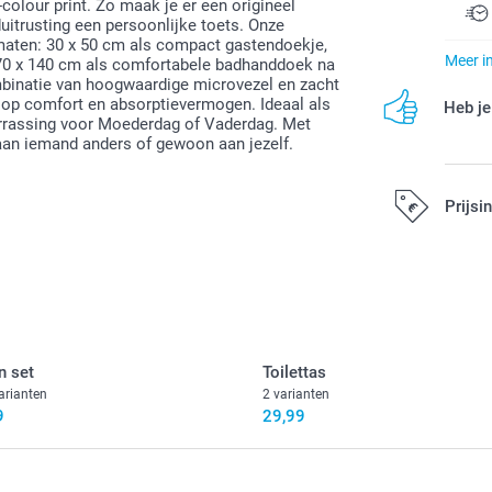
-colour print. Zo maak je er een origineel
duitrusting een persoonlijke toets. Onze
maten: 30 x 50 cm als compact gastendoekje,
Meer i
n 70 x 140 cm als comfortabele badhanddoek na
binatie van hoogwaardige microvezel en zacht
n op comfort en absorptievermogen. Ideaal als
Heb je
rrassing voor Moederdag of Vaderdag. Met
 aan iemand anders of gewoon aan jezelf.
Prijsi
Alle prijzen zi
 set
Toilettas
arianten
2 varianten
9
29,99