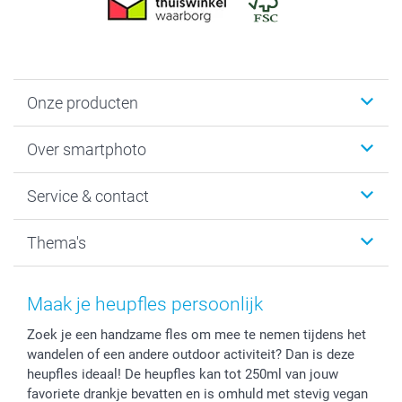
Onze producten
Foto's afdrukken
Over smartphoto
Fotoboeken
Wanddecoratie
smartphoto
Service & contact
Fotocadeaus
Vacatures
Kalenders & agenda's
Sitemap
Service & Contact
Thema's
Kaarten
Bestelproces
Tevredenheidsgarantie
Voorwaarden
Mijn account
Kerst
Herroepingsrecht
Mijn orderstatus
Baby
Maak je heupfles persoonlijk
Privacy
smartbonus
Moederdag
Zoek je een handzame fles om mee te nemen tijdens het
Cookiebeleid
smartfriends
Vaderdag
wandelen of een andere outdoor activiteit? Dan is deze
Reviews
service@smartphoto.nl
Huwelijk
heupfles ideaal! De heupfles kan tot 250ml van jouw
Prijslijst
Affiliate partnerprogramma
favoriete drankje bevatten en is omhuld met stevig vegan