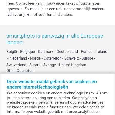
Investor Relations
Partnerships
leer. Op het leer kan jij jouw eigen tekst of quote laten
graveren. Zo maak je er een uniek en persoonlijk cadeau
Influencer partnerprogramma
van voor jezelf of voor iemand anders.
smartphoto is aanwezig in alle Europese
landen:
België
-
Belgique
-
Danmark
-
Deutschland
-
France
-
Ireland
-
Nederland
-
Norge
-
Österreich
-
Schweiz
-
Suisse
-
Switzerland
-
Suomi
-
Sverige
-
United Kingdom
-
Other Countries
Deze website maakt gebruik van cookies en
andere internettechnologieën
Alle prijzen zijn in EURO (€) inclusief BTW en exclusief verzendkosten.
We gebruiken cookies en andere technologieën (bv. AI) om
jou een betere ervaring aan te bieden. We analyseren
websitebezoeken, personaliseren inhoud en advertenties
en bieden sociale media functies aan. We delen bepaalde
© smartphoto group. Alle rechten voorbehouden.
Disclaimer
informatie over websitegebruik met onze analytische -,