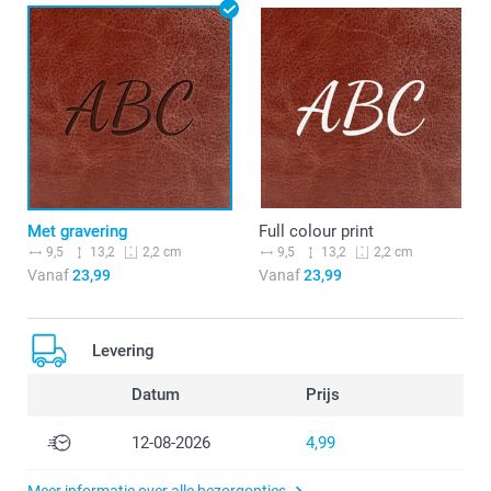
Met gravering
Full colour print
9,5
13,2
9,5
13,2
2,2 cm
2,2 cm
Vanaf
23,99
Vanaf
23,99
Levering
Datum
Prijs
12-08-2026
4,99
Meer informatie over alle bezorgopties