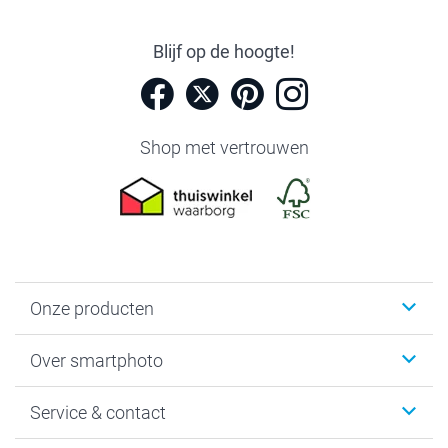
Blijf op de hoogte!
Shop met vertrouwen
Onze producten
Foto's afdrukken
Over smartphoto
Fotoboeken
Wanddecoratie
smartphoto
Service & contact
Fotocadeaus
Vacatures
Kalenders & agenda's
Sitemap
Service & Contact