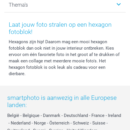
Thema's
Kaarten
Bestelproces
Tevredenheidsgarantie
Voorwaarden
Mijn account
Kerst
Herroepingsrecht
Mijn orderstatus
Baby
Laat jouw foto stralen op een hexagon
Privacy
smartbonus
Moederdag
fotoblok!
Cookiebeleid
smartfriends
Vaderdag
Hexagons zijn hip! Daarom mag een mooi hexagon
Reviews
service@smartphoto.nl
Huwelijk
fotoblok dan ook niet in jouw interieur ontbreken. Kies
Prijslijst
Affiliate partnerprogramma
ervoor om één favoriete foto in het groot af te drukken of
Investor Relations
Partnerships
maak een collage met meerdere mooie foto's. Het
Influencer partnerprogramma
hexagon fotoblok is ook leuk als cadeau voor een
dierbare.
smartphoto is aanwezig in alle Europese
landen:
België
-
Belgique
-
Danmark
-
Deutschland
-
France
-
Ireland
-
Nederland
-
Norge
-
Österreich
-
Schweiz
-
Suisse
-