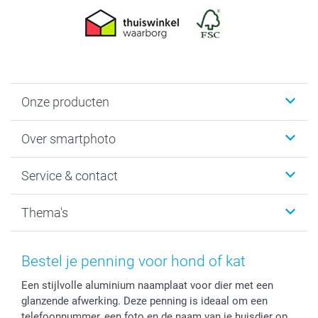
Onze producten
Foto's afdrukken
Over smartphoto
Fotoboeken
Wanddecoratie
smartphoto
Service & contact
Fotocadeaus
Vacatures
Kalenders & agenda's
Sitemap
Service & Contact
Thema's
Kaarten
Bestelproces
Tevredenheidsgarantie
Voorwaarden
Mijn account
Kerst
Herroepingsrecht
Mijn orderstatus
Baby
Bestel je penning voor hond of kat
Privacy
smartbonus
Moederdag
Een stijlvolle aluminium naamplaat voor dier met een
Cookiebeleid
smartfriends
Vaderdag
glanzende afwerking. Deze penning is ideaal om een
Reviews
service@smartphoto.nl
Huwelijk
telefoonnummer, een foto en de naam van je huisdier op