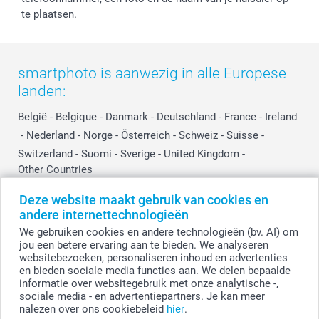
Prijslijst
Affiliate partnerprogramma
te plaatsen.
Investor Relations
Partnerships
Influencer partnerprogramma
smartphoto is aanwezig in alle Europese
landen:
België
-
Belgique
-
Danmark
-
Deutschland
-
France
-
Ireland
-
Nederland
-
Norge
-
Österreich
-
Schweiz
-
Suisse
-
Switzerland
-
Suomi
-
Sverige
-
United Kingdom
-
Other Countries
Deze website maakt gebruik van cookies en
andere internettechnologieën
Alle prijzen zijn in EURO (€) inclusief BTW en exclusief verzendkosten.
We gebruiken cookies en andere technologieën (bv. AI) om
jou een betere ervaring aan te bieden. We analyseren
websitebezoeken, personaliseren inhoud en advertenties
en bieden sociale media functies aan. We delen bepaalde
© smartphoto group. Alle rechten voorbehouden.
Disclaimer
informatie over websitegebruik met onze analytische -,
sociale media - en advertentiepartners. Je kan meer
nalezen over ons cookiebeleid
hier
.