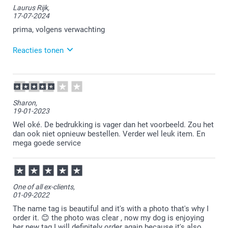
Laurus Rijk,
17-07-2024
prima, volgens verwachting
Reacties tonen
18-07-2024
15:08
Bedankt voor je review. Fijn te vernemen dat je
Sharon,
tevreden bent over je bestelde naamplaatje. Veel
19-01-2023
plezier ervan en graag tot een volgende keer.
Wel oké. De bedrukking is vager dan het voorbeeld. Zou het
dan ook niet opnieuw bestellen. Verder wel leuk item. En
mega goede service
One of all ex-clients,
01-09-2022
The name tag is beautiful and it's with a photo that's why I
order it. 😊 the photo was clear , now my dog is enjoying
her new tag I will definitely order again because it's also