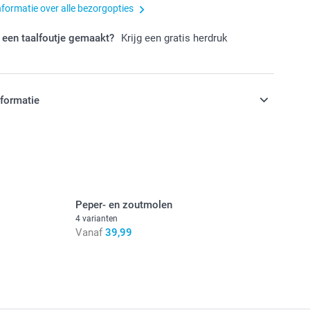
nformatie over alle bezorgopties
 een taalfoutje gemaakt?
Krijg een gratis herdruk
nformatie
jn in EURO (€) inclusief BTW en exclusief verzendkosten.
Peper- en zoutmolen
4 varianten
Vanaf
39,99