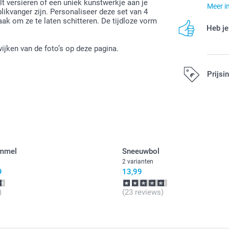
t versieren of een uniek kunstwerkje aan je
Meer i
likvanger zijn. Personaliseer deze set van 4
k om ze te laten schitteren. De tijdloze vorm
Heb je
ijken van de foto’s op deze pagina.
Prijsi
Alle prijzen zi
ommel
Sneeuwbol
2 varianten
9
13,99
)
(23 reviews)