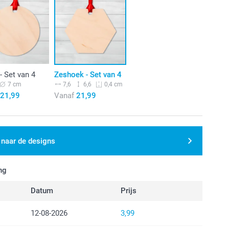
 - Set van 4
Zeshoek - Set van 4
7 cm
7,6
6,6
0,4 cm
21,99
Vanaf
21,99
 naar de designs
ng
Datum
Prijs
12-08-2026
3,99