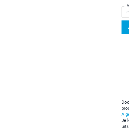
V
Doo
pro
Alg
Je 
uits