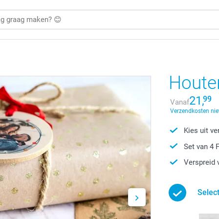
Houte
21,
99
Vanaf
Verzendkosten nie
Kies uit v
Set van 4 
Verspreid 
Selec