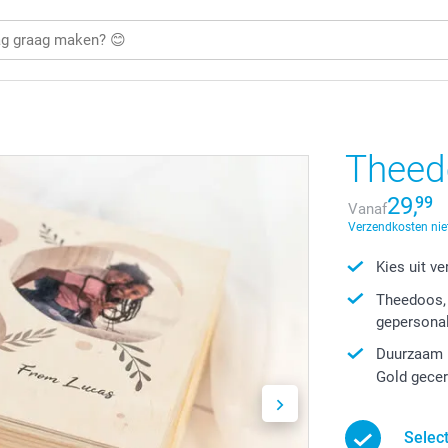
Theed
29,
99
Vanaf
Verzendkosten nie
Kies uit v
Theedoos, 
gepersona
Duurzaam p
Gold gecer
Selec