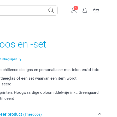
oos en -set
t inbegrepen
erschillende designs en personaliseer met tekst en/of foto
theeglas of een set waarvan één item wordt
liseerd
rinten: Hoogwaardige oplosmiddelvrije inkt, Greenguard
tificeerd
teer product
(Theedoos)