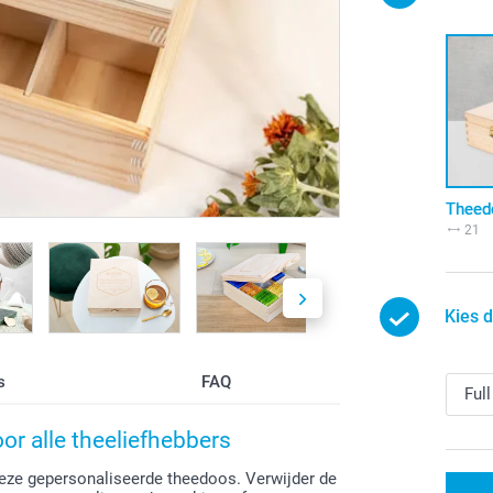
Theed
21
Kies 
s
FAQ
or alle theeliefhebbers
deze gepersonaliseerde theedoos. Verwijder de