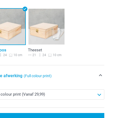
oos
Theeset
24
21
24
10 cm
10 cm
de afwerking
(Full colour print)