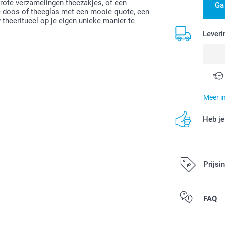
rote verzamelingen theezakjes, of een
Ga
 doos of theeglas met een mooie quote, een
heeritueel op je eigen unieke manier te
Leveri
Meer i
Heb je
Prijsi
Alle prijzen zi
FAQ