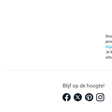
Doo
pro
Alg
Je 
uits
Blijf op de hoogte!