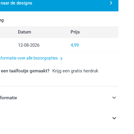
 naar de designs
ng
Datum
Prijs
12-08-2026
4,99
nformatie over alle bezorgopties
 een taalfoutje gemaakt?
Krijg een gratis herdruk
nformatie
jn in EURO (€) inclusief BTW en exclusief verzendkosten.