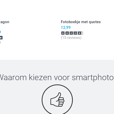
xagon
Fotoboekje met quotes
12,99
9
(15 reviews)
)
Waarom kiezen voor
smartphoto