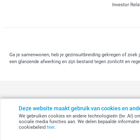
Investor Rela
Ga je samenwonen, heb je gezinsuitbreiding gekregen of zoek
een glanzende afwerking en zijn bestand tegen zonlicht en rege
Deze website maakt gebruik van cookies en and
België
-
Belgique
-
Danmark
-
Deutschland
-
France
-
Ir
We gebruiken cookies en andere technologieën (bv. AI) om
sociale media functies aan. We delen bepaalde informatie 
cookiebeleid
hier
.
© smartphoto group. Alle rechten voorbehouden.
Disclaimer