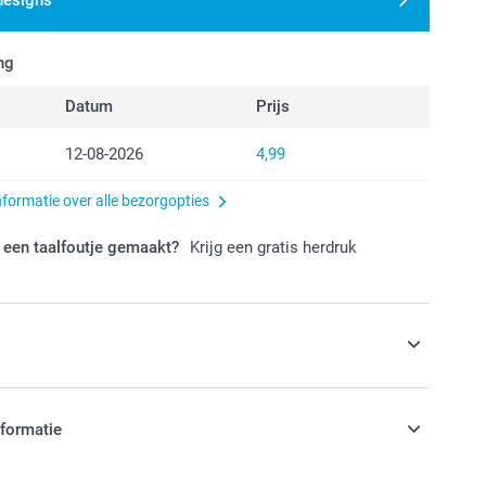
designs
ng
Datum
Prijs
12-08-2026
4,99
nformatie over alle bezorgopties
 een taalfoutje gemaakt?
Krijg een gratis herdruk
s
ysteem
nformatie