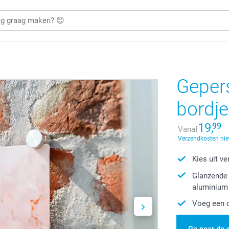
Geper
bordje
19,
99
Vanaf
Verzendkosten nie
Kies uit v
Glanzende 
aluminium
Voeg een o