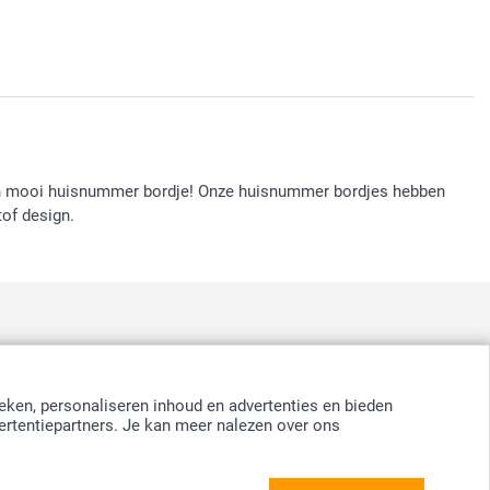
een mooi huisnummer bordje! Onze huisnummer bordjes hebben
tof design.
:
nd
-
Suomi
-
Sverige
-
United Kingdom
-
Other Countries
eken, personaliseren inhoud en advertenties en bieden
ertentiepartners. Je kan meer nalezen over ons