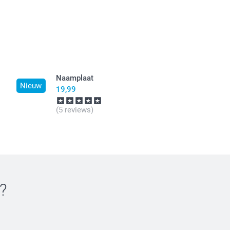
jn in EURO (€) inclusief BTW en exclusief verzendkosten.
Naamplaat
Nieuw
19,99
(5 reviews)
?