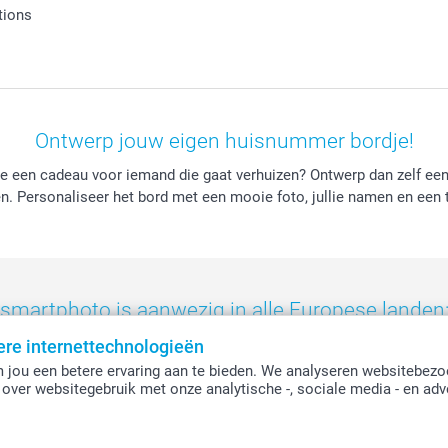
tions
Ontwerp jouw eigen huisnummer bordje!
 je een cadeau voor iemand die gaat verhuizen? Ontwerp dan zelf 
n. Personaliseer het bord met een mooie foto, jullie namen en een 
smartphoto is aanwezig in alle Europese landen
ere internettechnologieën
eland
-
Nederland
-
Norge
-
Österreich
-
Schweiz
-
Suisse
-
Switzerla
 jou een betere ervaring aan te bieden. We analyseren websitebezo
over websitegebruik met onze analytische -, sociale media - en adv
Alle prijzen zijn in EURO (€) inclusief BTW en exclusief verzendkosten.