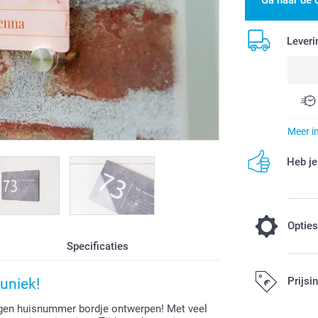
Ga naar de 
Leveri
Meer i
Heb je
Optie
Specificaties
Montages
Prijsi
uniek!
12,00 / stuk
igen huisnummer bordje ontwerpen! Met veel