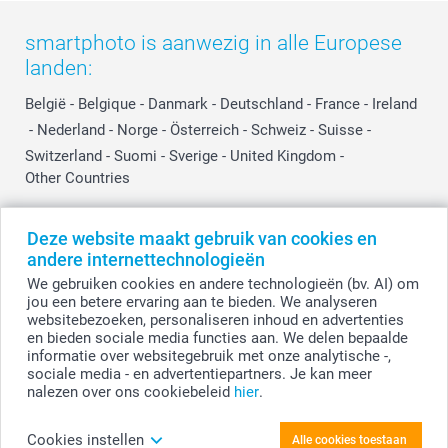
Herroepingsrecht
Mijn orderstatus
Baby
smartphoto is aanwezig in alle Europese
Privacy
smartbonus
Moederdag
landen:
Cookiebeleid
smartfriends
Vaderdag
Reviews
service@smartphoto.nl
Huwelijk
België
-
Belgique
-
Danmark
-
Deutschland
-
France
-
Ireland
Prijslijst
Affiliate partnerprogramma
-
Nederland
-
Norge
-
Österreich
-
Schweiz
-
Suisse
-
Investor Relations
Partnerships
Switzerland
-
Suomi
-
Sverige
-
United Kingdom
-
Other Countries
Influencer partnerprogramma
Deze website maakt gebruik van cookies en
Alle prijzen zijn in EURO (€) inclusief BTW en exclusief verzendkosten.
andere internettechnologieën
We gebruiken cookies en andere technologieën (bv. AI) om
jou een betere ervaring aan te bieden. We analyseren
websitebezoeken, personaliseren inhoud en advertenties
© smartphoto group. Alle rechten voorbehouden.
Disclaimer
en bieden sociale media functies aan. We delen bepaalde
informatie over websitegebruik met onze analytische -,
sociale media - en advertentiepartners. Je kan meer
nalezen over ons cookiebeleid
hier
.
Personaliseer je Hart en droogbloemen met 1
fotokaart
Cookies instellen
Alle cookies toestaan