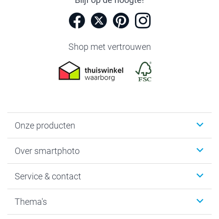
Shop met vertrouwen
Onze producten
Foto's afdrukken
Over smartphoto
Fotoboeken
Wanddecoratie
smartphoto
Service & contact
Fotocadeaus
Vacatures
Kalenders & agenda's
Sitemap
Service & Contact
Thema's
Kaarten
Bestelproces
Tevredenheidsgarantie
Voorwaarden
Mijn account
Kerst