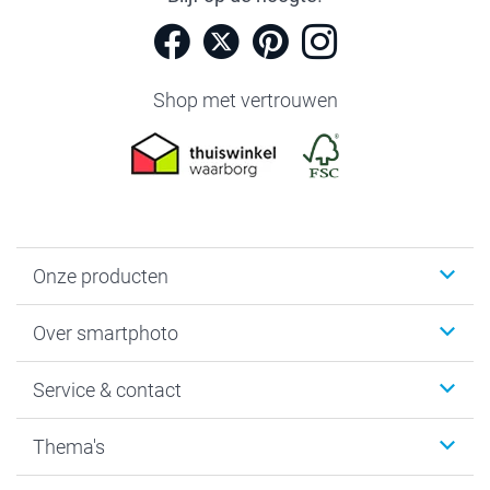
Shop met vertrouwen
Onze producten
Foto's afdrukken
Over smartphoto
Fotoboeken
Wanddecoratie
smartphoto
Service & contact
Fotocadeaus
Vacatures
Kalenders & agenda's
Sitemap
Service & Contact
Thema's
Kaarten
Bestelproces
Tevredenheidsgarantie
Voorwaarden
Mijn account
Kerst