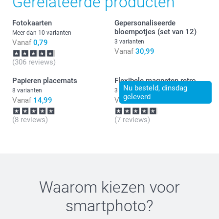
Gerelateerde producten
Fotokaarten
Gepersonaliseerde
bloempotjes (set van 12)
Meer dan 10 varianten
Vanaf
0,79
3 varianten
Vanaf
30,99
(306 reviews)
Papieren placemats
Flexibele magneten retro
Nu besteld, dinsdag
8 varianten
3 varianten
geleverd
Vanaf
14,99
Vanaf
15,99
(8 reviews)
(7 reviews)
Waarom kiezen voor
smartphoto
?