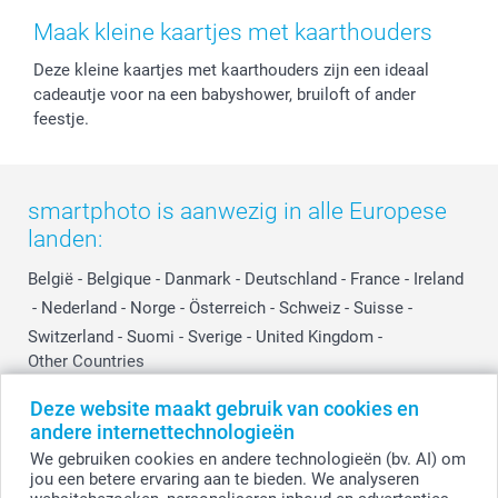
Herroepingsrecht
Mijn orderstatus
Baby
Maak kleine kaartjes met kaarthouders
Privacy
smartbonus
Moederdag
Deze kleine kaartjes met kaarthouders zijn een ideaal
Cookiebeleid
smartfriends
Vaderdag
cadeautje voor na een babyshower, bruiloft of ander
Reviews
service@smartphoto.nl
Huwelijk
feestje.
Prijslijst
Affiliate partnerprogramma
Investor Relations
Partnerships
Influencer partnerprogramma
smartphoto is aanwezig in alle Europese
landen:
België
-
Belgique
-
Danmark
-
Deutschland
-
France
-
Ireland
-
Nederland
-
Norge
-
Österreich
-
Schweiz
-
Suisse
-
Switzerland
-
Suomi
-
Sverige
-
United Kingdom
-
Other Countries
Deze website maakt gebruik van cookies en
andere internettechnologieën
Alle prijzen zijn in EURO (€) inclusief BTW en exclusief verzendkosten.
We gebruiken cookies en andere technologieën (bv. AI) om
jou een betere ervaring aan te bieden. We analyseren