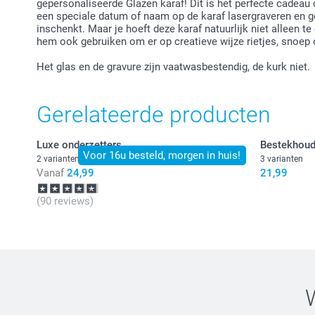
gepersonaliseerde Glazen karaf! Dit is het perfecte cadeau 
een speciale datum of naam op de karaf lasergraveren en g
inschenkt. Maar je hoeft deze karaf natuurlijk niet alleen t
hem ook gebruiken om er op creatieve wijze rietjes, snoep 
Het glas en de gravure zijn vaatwasbestendig, de kurk niet.
Gerelateerde producten
Luxe onderzetters
Bestekhoude
Voor 16u besteld, morgen in huis!
2 varianten
3 varianten
Vanaf
24,99
21,99
(90 reviews)