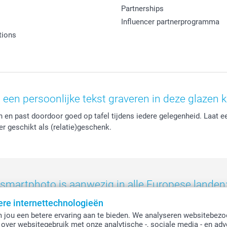
Partnerships
Influencer partnerprogramma
tions
 een persoonlijke tekst graveren in deze glazen k
n en past doordoor goed op tafel tijdens iedere gelegenheid. Laat 
eer geschikt als (relatie)geschenk.
smartphoto is aanwezig in alle Europese landen
ere internettechnologieën
eland
-
Nederland
-
Norge
-
Österreich
-
Schweiz
-
Suisse
-
Switzerla
 jou een betere ervaring aan te bieden. We analyseren websitebezo
over websitegebruik met onze analytische -, sociale media - en adv