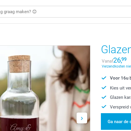
Glazen
26,
99
Vanaf
Verzendkosten nie
Voor 16u b
Kies uit v
Glazen kar
Verspreid 
Ga naar de 