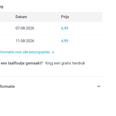
ng
Datum
Prijs
07-08-2026
6,49
11-08-2026
4,99
nformatie over alle bezorgopties
 een taalfoutje gemaakt?
Krijg een gratis herdruk
nformatie
jn in EURO (€) inclusief BTW en exclusief verzendkosten.