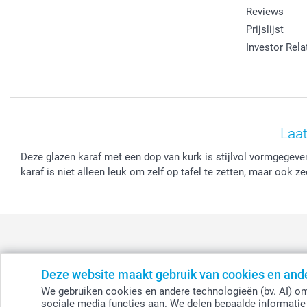
Reviews
Prijslijst
Investor Rela
Laat
Deze glazen karaf met een dop van kurk is stijlvol vormgegeve
karaf is niet alleen leuk om zelf op tafel te zetten, maar ook z
Deze website maakt gebruik van cookies en and
België
-
Belgique
-
Danmark
-
Deutschland
-
France
-
Ir
We gebruiken cookies en andere technologieën (bv. AI) om
sociale media functies aan. We delen bepaalde informatie 