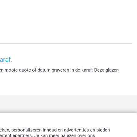
araf.
een mooie quote of datum graveren in de karaf. Deze glazen
:
nd
-
Suomi
-
Sverige
-
United Kingdom
-
Other Countries
eken, personaliseren inhoud en advertenties en bieden
ertentiepartners. Je kan meer nalezen over ons