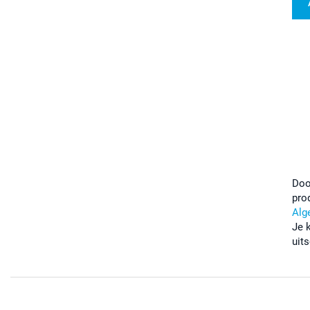
Doo
pro
Alg
Je 
uits