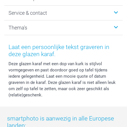
Fotoboeken
Wanddecoratie
smartphoto
Service & contact
Fotocadeaus
Vacatures
Kalenders & agenda's
Sitemap
Service & Contact
Thema's
Kaarten
Bestelproces
Tevredenheidsgarantie
Voorwaarden
Mijn account
Kerst
Herroepingsrecht
Mijn orderstatus
Baby
Laat een persoonlijke tekst graveren in
Privacy
smartbonus
Moederdag
deze glazen karaf.
Cookiebeleid
smartfriends
Vaderdag
Deze glazen karaf met een dop van kurk is stijlvol
Reviews
service@smartphoto.nl
Huwelijk
vormgegeven en past doordoor goed op tafel tijdens
Prijslijst
Affiliate partnerprogramma
iedere gelegenheid. Laat een mooie quote of datum
Investor Relations
Partnerships
graveren in de karaf. Deze glazen karaf is niet alleen leuk
Influencer partnerprogramma
om zelf op tafel te zetten, maar ook zeer geschikt als
(relatie)geschenk.
smartphoto is aanwezig in alle Europese
landen: