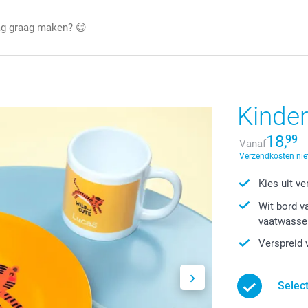
Kinde
18,
99
Vanaf
Verzendkosten nie
Kies uit v
Wit bord v
vaatwasse
Verspreid 
Selec