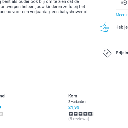
 bent als ouder ook blij om te zien dat de
e ontwerpen helpen jouw kinderen zelfs bij het
cadeau voor een verjaardag, een babyshower of
Meer i
Heb je
Prijsi
Alle prijzen zi
mel
Kom
2 varianten
9
21,99
(8 reviews)