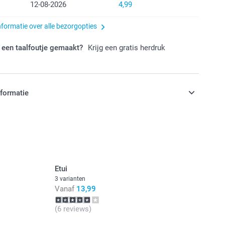
12-08-2026
4,99
nformatie over alle bezorgopties
 een taalfoutje gemaakt?
Krijg een gratis herdruk
nformatie
jn in EURO (€) inclusief BTW en exclusief verzendkosten.
Etui
3 varianten
Vanaf
13,99
(6 reviews)