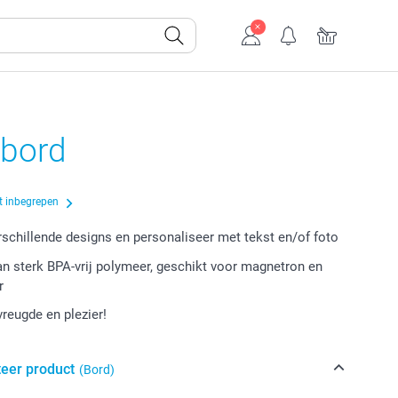
rbord
t inbegrepen
erschillende designs en personaliseer met tekst en/of foto
an sterk BPA-vrij polymeer, geschikt voor magnetron en
r
vreugde en plezier!
teer product
(Bord)