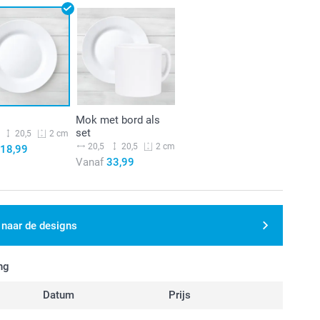
Mok met bord als
set
20,5
2 cm
20,5
20,5
2 cm
18,99
Vanaf
33,99
 naar de designs
ng
Datum
Prijs