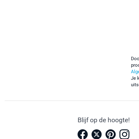
Doo
pro
Alg
Je 
uits
Blijf op de hoogte!