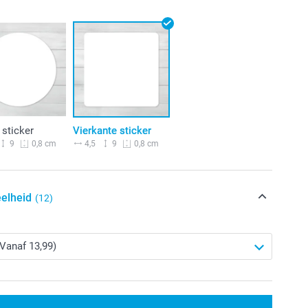
sticker
Vierkante sticker
9
4,5
9
0,8 cm
0,8 cm
elheid
(12)