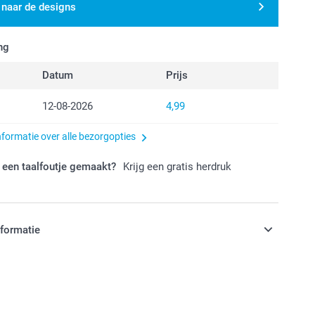
 naar de designs
ng
Datum
Prijs
12-08-2026
4,99
nformatie over alle bezorgopties
 een taalfoutje gemaakt?
Krijg een gratis herdruk
nformatie
jn in EURO (€) inclusief BTW en exclusief verzendkosten.