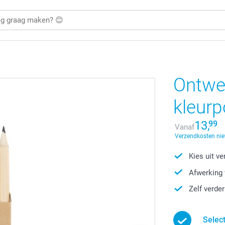
Ontwer
kleur
13,
99
Vanaf
Verzendkosten nie
Kies uit v
Afwerking 
Zelf verde
Selec