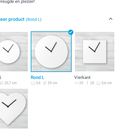
vreugde en plezier!
teer product
(Rond L)
S
Rond L
Vierkant
20,7 cm
29 cm
20
20
0,6
0,6 cm