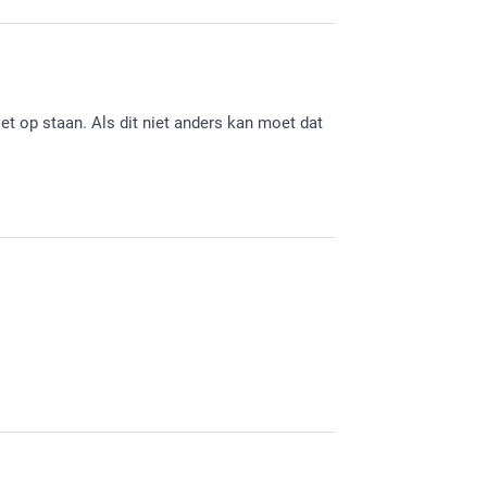
iet op staan. Als dit niet anders kan moet dat
 met wat je precies bedoelt. Maar ik denk dat
klikt kun je precies zien wat er wordt afgedrukt.
act opnemen met onze klantenservice
t. Wij wensen je er veel plezier mee (of met