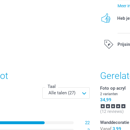
Meer i
Heb je
Prijsi
Alle prijzen zi
ot
Gerela
Taal
Foto op acryl
2 varianten
34,99
(12 reviews)
Wanddecoratie
22
Vanaf
3,99