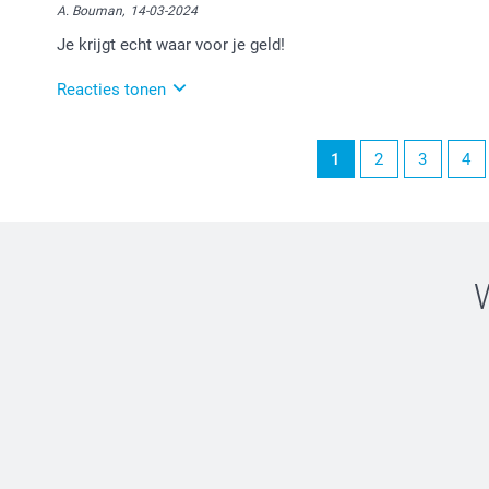
het geven)!
A. Bouman,
14-03-2024
Je krijgt echt waar voor je geld!
Reacties tonen
18-03-2024
1
2
3
4
15:03
Heel goed om te lezen.
Veel plezier van de klok!