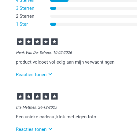
4 Sterren
3 Sterren
2 Sterren
1 Ster
Henk Van Der Schoor,
10-02-2026
product voldoet volledig aan mijn verwachtingen
Reacties tonen
12-02-2026
10:45
Bedankt voor je review. Erg fijn om te horen dat je t
plezier ervan!
Dia Matthes,
24-12-2025
Een unieke cadeau ,klok met eigen foto.
Reacties tonen