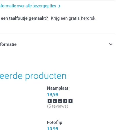
nformatie over alle bezorgopties
 een taalfoutje gemaakt?
Krijg een gratis herdruk
nformatie
jn in EURO (€) inclusief BTW en exclusief verzendkosten.
teerde producten
Naamplaat
19,99
(5 reviews)
Fotoflip
13,99