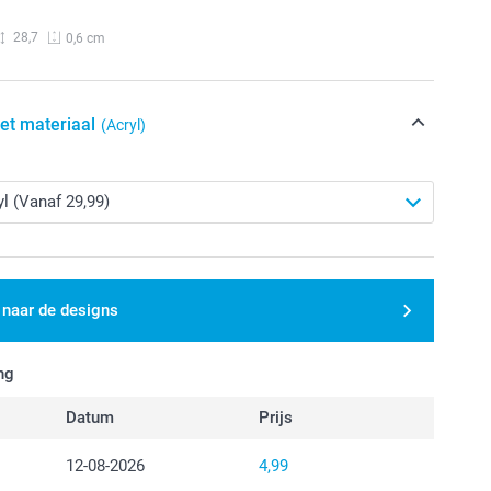
28,7
0,6 cm
het materiaal
(Acryl)
 naar de designs
ng
Datum
Prijs
12-08-2026
4,99