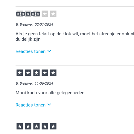
29-12-2025
15:03
Heel veel plezier van de klok!
B. Brouwer,
02-07-2024
Als je geen tekst op de klok wil, moet het streepje er ook n
duidelijk zijn.
Reacties tonen
03-07-2024
11:03
Bedankt voor je review. Ik kan helaas niet meekijken
het 'streepje' in het design zit. Als je op 'Voorbeeld' 
B. Brouwer,
11-06-2024
Mocht je niet tevreden zijn, dan mag je altijd cont
Mooi kado voor alle gelegenheden
(service@smartphoto.nl). Wij helpen je graag verder.
Reacties tonen
12-06-2024
12:46
Fijn om te lezen dat je de klok een mooi cadeau vind