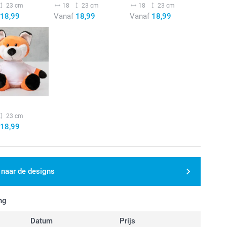
23 cm
18
23 cm
18
23 cm
18,99
Vanaf
18,99
Vanaf
18,99
23 cm
18,99
 naar de designs
ng
Datum
Prijs