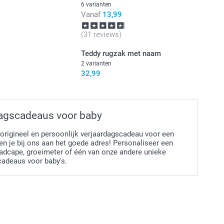
talaten
6 varianten
Vanaf
13,99
12 cm (hoogte) x 6 cm (diameter)
(31 reviews)
Teddy rugzak met naam
2 varianten
32,99
dagscadeaus voor baby
 origineel en persoonlijk verjaardagscadeau voor een
n je bij ons aan het goede adres! Personaliseer een
badcape, groeimeter of één van onze andere unieke
cadeaus voor baby's.