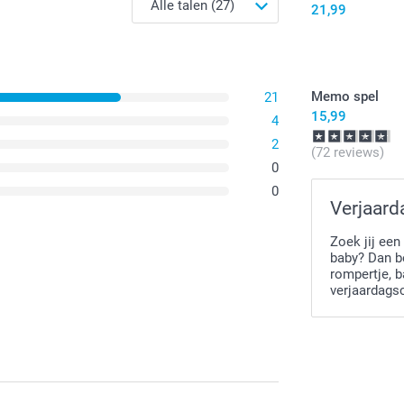
PVC zonder f
21,99
Afmetingen: 
Memo spel
21
15,99
4
2
(72 reviews)
0
0
Verjaar
Zoek jij een
baby? Dan be
rompertje, 
verjaardags