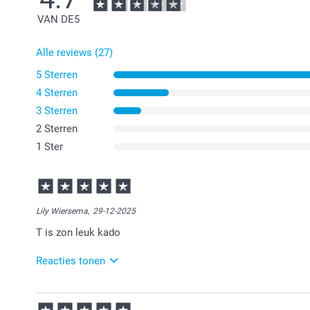
VAN DE
5
Alle reviews (27)
5 Sterren
4 Sterren
3 Sterren
2 Sterren
1 Ster
Lily Wiersema,
29-12-2025
T is zon leuk kado
Reacties tonen
30-12-2025
11:14