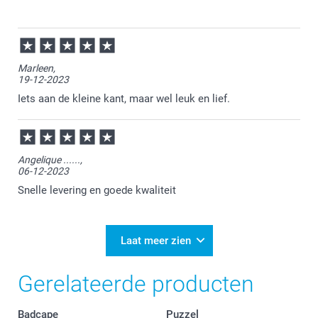
17-04-2024
13:44
Bedankt voor je review. Wat fijn om te horen dat je
Marleen,
de knuffel leuk vindt. Onze knuffels hebben
19-12-2023
inderdaad verschillende groottes, dus ook verschil in
de shirtjes. Wij wensen je in ieder geval veel plezier
Iets aan de kleine kant, maar wel leuk en lief.
van je bestelling en zien je graag nog eens terug bij
Smartphoto!
Angelique ......,
06-12-2023
Snelle levering en goede kwaliteit
Laat meer zien
Gerelateerde producten
Badcape
Puzzel