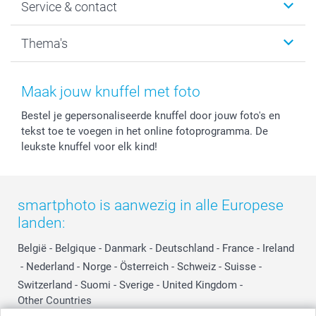
Service & contact
Fotocadeaus
Vacatures
Kalenders & agenda's
Sitemap
Service & Contact
Thema's
Kaarten
Bestelproces
Tevredenheidsgarantie
Voorwaarden
Mijn account
Kerst
Herroepingsrecht
Mijn orderstatus
Baby
Maak jouw knuffel met foto
Privacy
smartbonus
Moederdag
Bestel je gepersonaliseerde knuffel door jouw foto's en
Cookiebeleid
smartfriends
Vaderdag
tekst toe te voegen in het online fotoprogramma. De
Reviews
service@smartphoto.nl
Huwelijk
leukste knuffel voor elk kind!
Prijslijst
Affiliate partnerprogramma
Investor Relations
Partnerships
Influencer partnerprogramma
smartphoto is aanwezig in alle Europese
landen:
België
-
Belgique
-
Danmark
-
Deutschland
-
France
-
Ireland
-
Nederland
-
Norge
-
Österreich
-
Schweiz
-
Suisse
-
Switzerland
-
Suomi
-
Sverige
-
United Kingdom
-
Other Countries