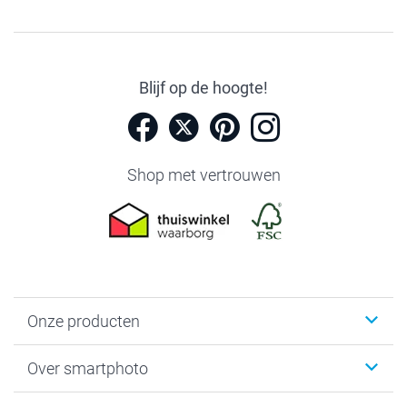
Blijf op de hoogte!
Shop met vertrouwen
Onze producten
Foto's afdrukken
Over smartphoto
Fotoboeken
Wanddecoratie
smartphoto