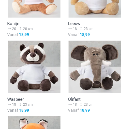
Konijn
Leeuw
20
20 cm
18
23 cm
Vanaf
18,99
Vanaf
18,99
Wasbeer
Olifant
18
23 cm
18
23 cm
Vanaf
18,99
Vanaf
18,99