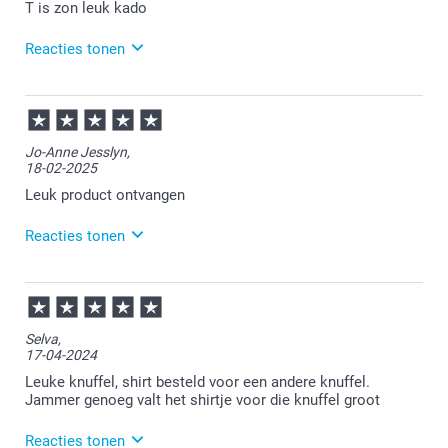
T is zon leuk kado
Reacties tonen
30-12-2025
11:14
Wat leuk om te lezen.
Jo-Anne Jesslyn,
18-02-2025
Graag tot ziens bij smartphoto!
Leuk product ontvangen
Reacties tonen
19-02-2025
13:59
Bedankt voor je review. Wat fijn om te lezen dat je
Selva,
blij bent met je ontvangen knuffel. Wij wensen je er
17-04-2024
heel veel plezier van!
Leuke knuffel, shirt besteld voor een andere knuffel.
Jammer genoeg valt het shirtje voor die knuffel groot
Reacties tonen