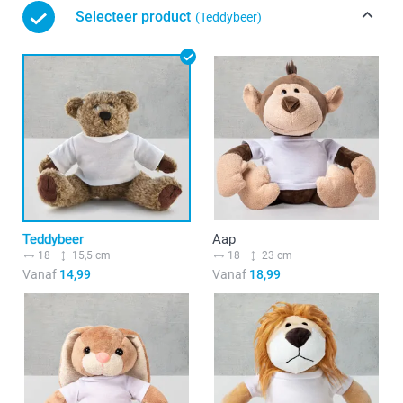
Selecteer product
(Teddybeer)
Teddybeer
Aap
18
15,5 cm
18
23 cm
Vanaf
14,99
Vanaf
18,99