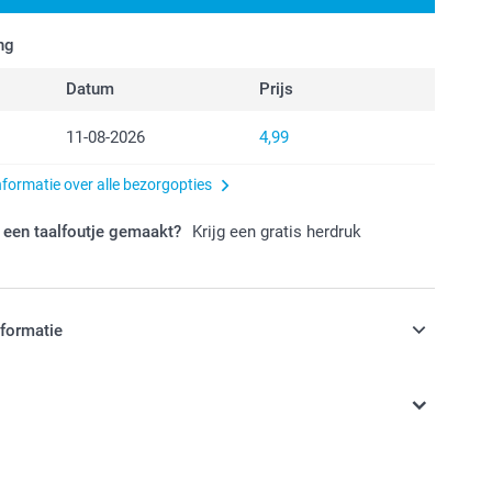
ng
Datum
Prijs
11-08-2026
4,99
nformatie over alle bezorgopties
 een taalfoutje gemaakt?
Krijg een gratis herdruk
nformatie
jn in EURO (€) inclusief BTW en exclusief verzendkosten.