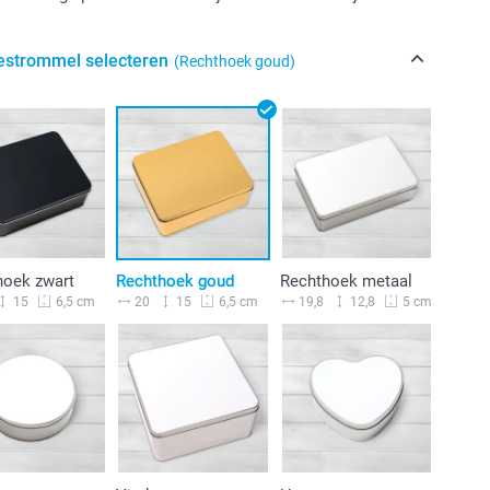
estrommel selecteren
(Rechthoek goud)
hoek zwart
Rechthoek goud
Rechthoek metaal
15
20
15
19,8
12,8
6,5 cm
6,5 cm
5 cm