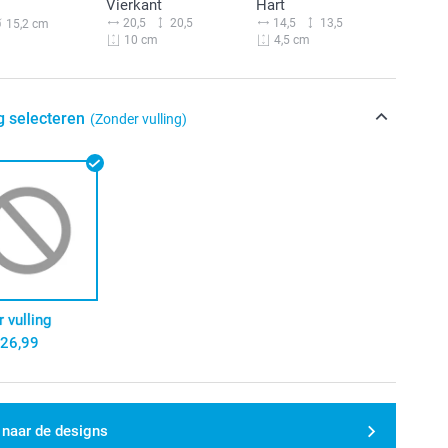
Vierkant
Hart
20,5
20,5
14,5
13,5
15,2 cm
10 cm
4,5 cm
g selecteren
(Zonder vulling)
 vulling
26,99
 naar de designs