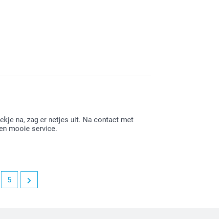
zo tevreden bent. Een koekjes trommel is een
erdere doeleinden gebruiken. Heel veel plezier
lekje na, zag er netjes uit. Na contact met
en mooie service.
5
 je bestelling niet geheel naar wens hebt
had met onze klantenservice en we gaan je
plezier ervan!