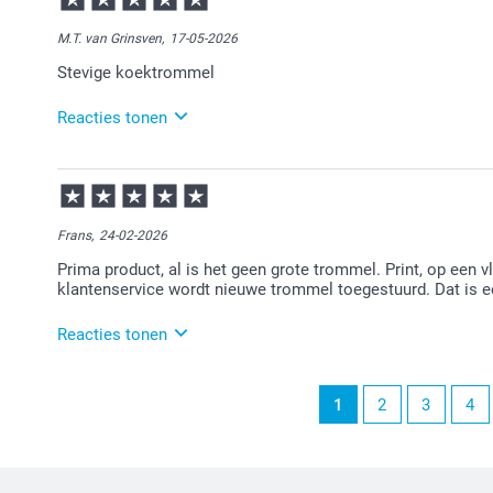
Bedankt voor je review. Erg leuk om te horen dat je 
leuk product om te personaliseren en kun je voor me
M.T. van Grinsven,
17-05-2026
ervan!
Stevige koektrommel
Reacties tonen
18-05-2026
13:47
Heel veel plezier van de koektrommel!
Frans,
24-02-2026
Prima product, al is het geen grote trommel. Print, op een v
klantenservice wordt nieuwe trommel toegestuurd. Dat is e
Reacties tonen
26-02-2026
1
2
3
4
11:43
Bedankt voor je review. Vervelend om te horen dat je
ontvangen. We zien dat je inmiddels contact hebt ge
koekjestrommel opnieuw voor je maken. Alsnog veel 