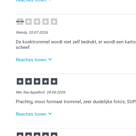
14-07-2026
13:50
Bedankt voor je review. Fijn om te horen dat je tevre
Wendy,
02-07-2026
De koektrommel wordt niet zelf bedrukt, er wordt een karto
scheef.
Reacties tonen
03-07-2026
14:01
Bedankt voor je review. Wat ontzettend jammer dat je 
contact is met de klantenservice.
Mw. Ilse Appelhof,
28-06-2026
Prachtig, mooi formaat trommel, zeer duidelijke foto's; S
Reacties tonen
29-06-2026
14:49