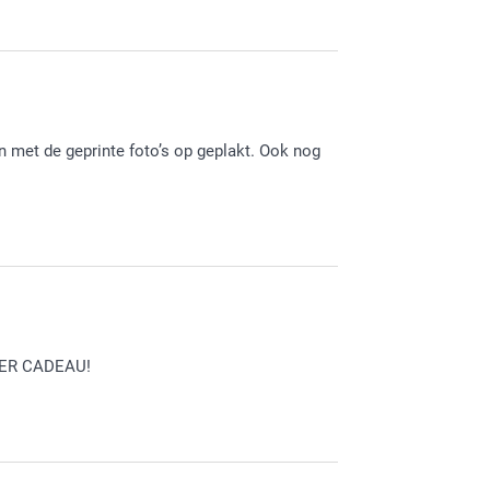
den bent. Veel plezier van je koekjestrommel!
n met de geprinte foto’s op geplakt. Ook nog
niet tevreden bent. Ik zie dat er inmiddels al
UPER CADEAU!