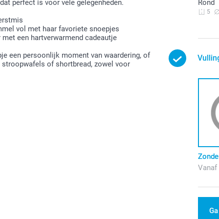
dat perfect is voor vele gelegenheden.
Rond
5
erstmis
mel vol met haar favoriete snoepjes
ar met een hartverwarmend cadeautje
je een persoonlijk moment van waardering, of
Vullin
, stroopwafels of shortbread, zowel voor
Zonder
Vanaf
Ga