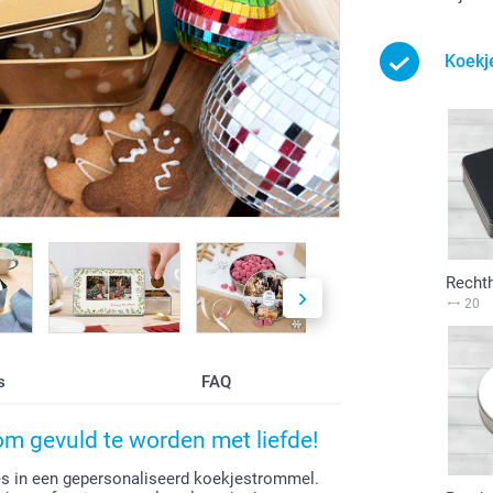
Koekj
Recht
20
s
FAQ
m gevuld te worden met liefde!
jes in een gepersonaliseerd koekjestrommel.