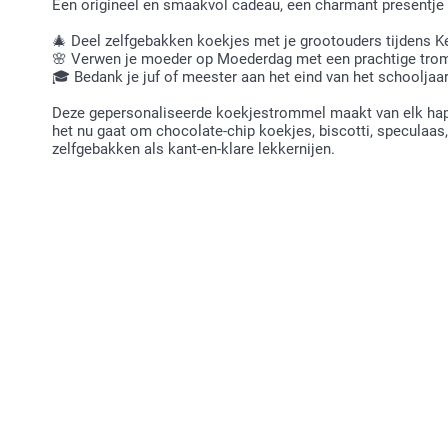
Een origineel en smaakvol cadeau, een charmant presentje 
🎄 Deel zelfgebakken koekjes met je grootouders tijdens K
🌸 Verwen je moeder op Moederdag met een prachtige trom
🎓 Bedank je juf of meester aan het eind van het schoolja
Deze gepersonaliseerde koekjestrommel maakt van elk hap
het nu gaat om chocolate-chip koekjes, biscotti, speculaas
zelfgebakken als kant-en-klare lekkernijen.