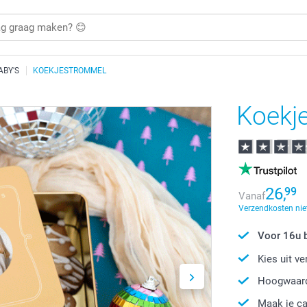
ABY'S
KOEKJESTROMMEL
Koekj
26,
99
Vanaf
Verzendkosten nie
Voor 16u b
Kies uit v
Hoogwaard
Maak je ca