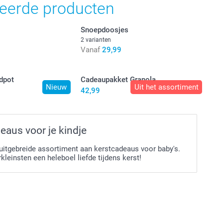
teerde producten
Snoepdoosjes
2 varianten
Vanaf
29,99
dpot
Cadeaupakket Granola
Nieuw
Uit het assortiment
42,99
eaus voor je kindje
uitgebreide assortiment aan kerstcadeaus voor baby's.
rkleinsten een heleboel liefde tijdens kerst!