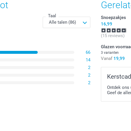
ot
Gerela
Taal
Snoepzakjes
16,99
(15 reviews)
Glazen voorraa
66
3 varianten
Vanaf
19,99
14
2
2
Kerstcad
2
Ontdek ons 
Geef de alle