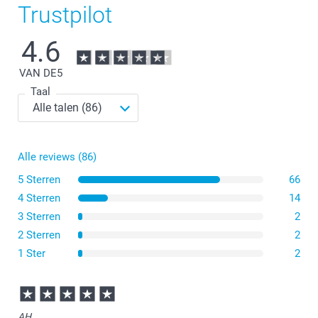
Trustpilot
4.6
VAN DE
5
Taal
Vierkant: 1 x 120gr "Charlotte Chocolat" chocolade
Alle reviews (86)
koekjes met hazelnoten & fleur de sel en 1 x 120gr
"Céline Citron" citroen zandkoekjes
5 Sterren
66
Rechthoek: gevuld met 90 gr individueel verpakte
4 Sterren
14
"Charlotte Chocolat" chocoladekoekjes met
3 Sterren
2
hazelnoten
2 Sterren
2
Rond & hartvormig: gevuld met 75 gr individueel
1 Ster
verpakte "Charlotte Chocolat" chocoladekoekjes met
2
hazelnoten
Bio & glutenvrije koekjes
Klik hier om de voedingsinformatie over de
Generous
koekjes
AH,