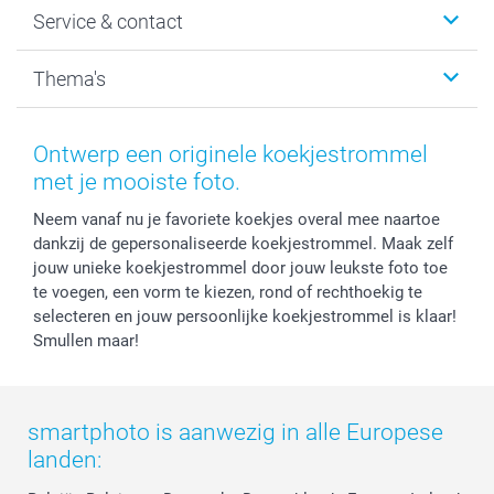
Wanddecoratie
smartphoto
Service & contact
Fotocadeaus
Vacatures
Kalenders & agenda's
Sitemap
Service & Contact
Thema's
Kaarten
Bestelproces
Tevredenheidsgarantie
Voorwaarden
Mijn account
Kerst
Herroepingsrecht
Mijn orderstatus
Baby
Ontwerp een originele koekjestrommel
Privacy
smartbonus
Moederdag
met je mooiste foto.
Cookiebeleid
smartfriends
Vaderdag
Neem vanaf nu je favoriete koekjes overal mee naartoe
Reviews
service@smartphoto.nl
Huwelijk
dankzij de gepersonaliseerde koekjestrommel. Maak zelf
Prijslijst
Affiliate partnerprogramma
jouw unieke koekjestrommel door jouw leukste foto toe
Investor Relations
Partnerships
te voegen, een vorm te kiezen, rond of rechthoekig te
Influencer partnerprogramma
selecteren en jouw persoonlijke koekjestrommel is klaar!
Smullen maar!
smartphoto is aanwezig in alle Europese
landen: