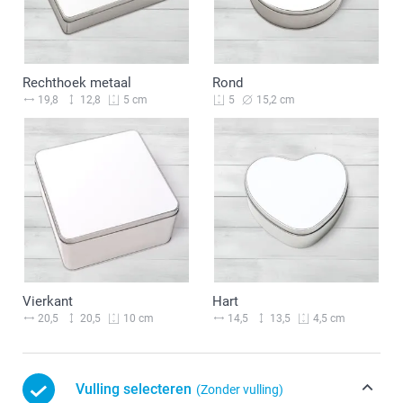
Rechthoek metaal
Rond
19,8
12,8
15,2 cm
5 cm
5
Vierkant
Hart
20,5
20,5
14,5
13,5
10 cm
4,5 cm
Vulling selecteren
(Zonder vulling)