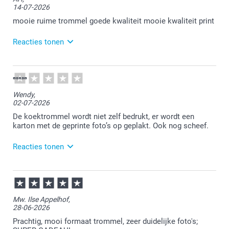
14-07-2026
te lezen
mooie ruime trommel goede kwaliteit mooie kwaliteit print
Reacties tonen
14-07-2026
13:50
Bedankt voor je review. Fijn om te horen dat je
Wendy,
tevreden bent. Veel plezier van je koekjestrommel!
02-07-2026
De koektrommel wordt niet zelf bedrukt, er wordt een
karton met de geprinte foto’s op geplakt. Ook nog scheef.
Reacties tonen
03-07-2026
14:01
Bedankt voor je review. Wat ontzettend jammer dat
Mw. Ilse Appelhof,
je niet tevreden bent. Ik zie dat er inmiddels al
28-06-2026
contact is met de klantenservice.
Prachtig, mooi formaat trommel, zeer duidelijke foto's;