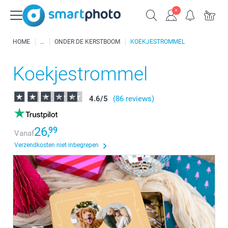
HOME
ONDER DE KERSTBOOM
KOEKJESTROMMEL
Koekjestrommel
4.6
/
5
(86 reviews)
26,
99
Vanaf
Verzendkosten niet inbegrepen