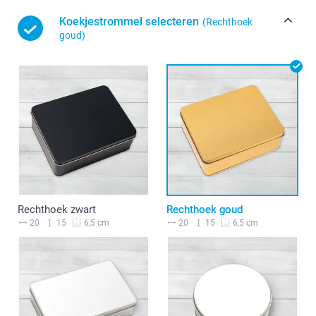
Koekjestrommel selecteren
(Rechthoek
goud)
Rechthoek zwart
Rechthoek goud
20
15
20
15
6,5 cm
6,5 cm