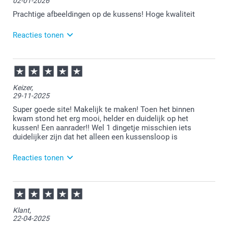
02-01-2026
bent. Veel plezier ervan!
Prachtige afbeeldingen op de kussens! Hoge kwaliteit
Reacties tonen
05-01-2026
15:13
Fijn dat je zo tevreden bent over je bestelling!
Keizer,
29-11-2025
Veel plezier ervan!
Super goede site! Makelijk te maken! Toen het binnen
kwam stond het erg mooi, helder en duidelijk op het
kussen! Een aanrader!! Wel 1 dingetje misschien iets
duidelijker zijn dat het alleen een kussensloop is
Reacties tonen
01-12-2025
13:56
Bedankt voor je review,
Klant,
22-04-2025
Wat ontzettend leuk om te lezen.