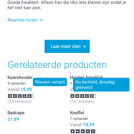
Goede kwaliteit. Alleen kan die riks iets kleiner zijn zodat je
Graag tot ziens op onze site!
het niet kan zien.
Reacties tonen
23-04-2025
11:42
Bedankt voor je review. Wat fijn dat je blij bent met
Laat meer zien
de kwaliteit van je kussen. Wat betreft de rits: Dit
gaan wij zeker meenemen als tip. Wij wensen je er
Gerelateerde producten
veel plezier van!
Kaarshouder
Houten fotoblok
Nieuwe variant
Nu besteld, dinsdag
5 varianten
3 varianten
geleverd
Vanaf
15,99
Vanaf
26,99
(28 reviews)
(14 reviews)
Badcape
Knuffel
21,99
7 varianten
Vanaf
14,99