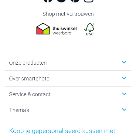
Shop met vertrouwen
Onze producten
Foto's afdrukken
Over smartphoto
Fotoboeken
Wanddecoratie
smartphoto
Service & contact
Fotocadeaus
Vacatures
Kalenders & agenda's
Sitemap
Service & Contact
Thema's
Kaarten
Bestelproces
Tevredenheidsgarantie
Voorwaarden
Mijn account
Kerst
Herroepingsrecht
Mijn orderstatus
Baby
Koop je gepersonaliseerd kussen met
Privacy
smartbonus
Moederdag