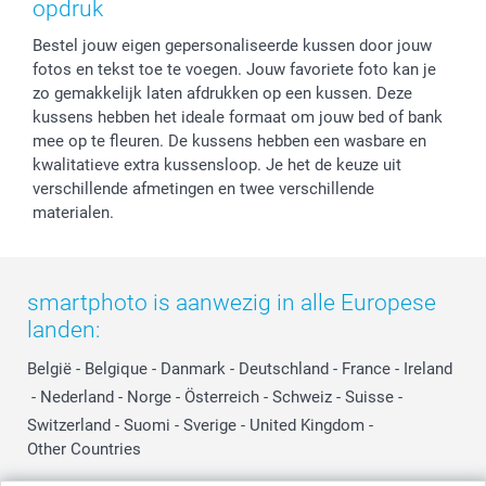
opdruk
Cookiebeleid
smartfriends
Vaderdag
Bestel jouw eigen gepersonaliseerde kussen door jouw
Reviews
service@smartphoto.nl
Huwelijk
fotos en tekst toe te voegen. Jouw favoriete foto kan je
Prijslijst
Affiliate partnerprogramma
zo gemakkelijk laten afdrukken op een kussen. Deze
Investor Relations
Partnerships
kussens hebben het ideale formaat om jouw bed of bank
Influencer partnerprogramma
mee op te fleuren. De kussens hebben een wasbare en
kwalitatieve extra kussensloop. Je het de keuze uit
verschillende afmetingen en twee verschillende
materialen.
smartphoto is aanwezig in alle Europese
landen:
België
-
Belgique
-
Danmark
-
Deutschland
-
France
-
Ireland
-
Nederland
-
Norge
-
Österreich
-
Schweiz
-
Suisse
-
Switzerland
-
Suomi
-
Sverige
-
United Kingdom
-
Other Countries