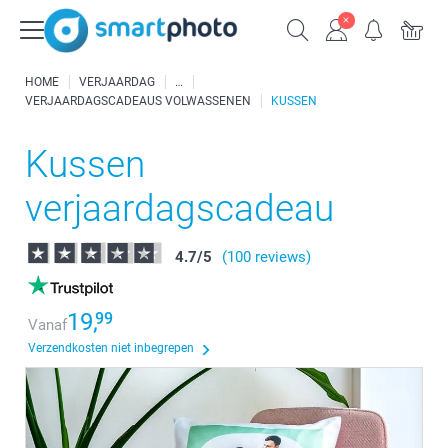
HOME
VERJAARDAG
VERJAARDAGSCADEAUS VOLWASSENEN
KUSSEN
Kussen
verjaardagscadeau
4.7
/
5
(100 reviews)
19,
99
Vanaf
Verzendkosten niet inbegrepen