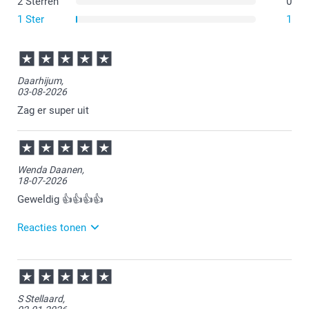
2 Sterren
0
1 Ster
1
Daarhijum,
03-08-2026
Zag er super uit
Wenda Daanen,
18-07-2026
Geweldig 👍👍👍👍
Reacties tonen
20-07-2026
14:46
Bedankt voor je review. Leuk om te horen dat je een
S Stellaard,
kussen bij ons hebt gemaakt en hier tevreden over