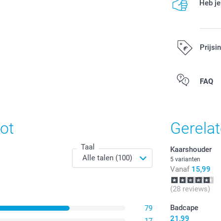
Heb je
Prijsi
Alle prijzen zi
FAQ
ot
Gerela
Taal
Kaarshouder
5 varianten
Vanaf
15,99
(28 reviews)
Badcape
79
21,99