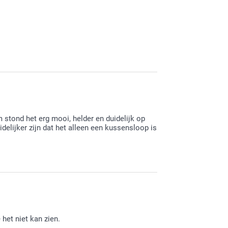
 kussen bij ons hebt gemaakt en hier tevreden
stond het erg mooi, helder en duidelijk op
delijker zijn dat het alleen een kussensloop is
 het niet kan zien.