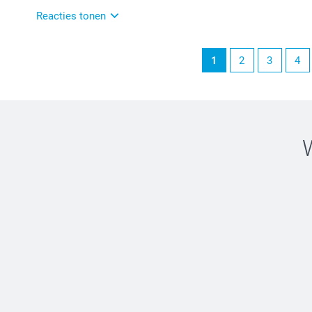
Graag tot ziens op onze site!
Reacties tonen
23-04-2025
1
2
3
4
11:42
Bedankt voor je review. Wat fijn dat je blij bent met d
Dit gaan wij zeker meenemen als tip. Wij wensen je er