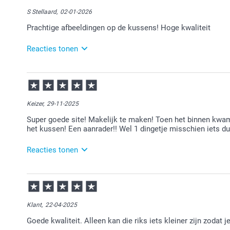
Bedankt voor je review. Leuk om te horen dat je een
over bent. Veel plezier ervan!
S Stellaard,
02-01-2026
Prachtige afbeeldingen op de kussens! Hoge kwaliteit
Reacties tonen
05-01-2026
15:13
Fijn dat je zo tevreden bent over je bestelling!
Keizer,
29-11-2025
Veel plezier ervan!
Super goede site! Makelijk te maken! Toen het binnen kwam 
het kussen! Een aanrader!! Wel 1 dingetje misschien iets dui
Reacties tonen
01-12-2025
13:56
Bedankt voor je review,
Klant,
22-04-2025
Wat ontzettend leuk om te lezen.
Goede kwaliteit. Alleen kan die riks iets kleiner zijn zodat je