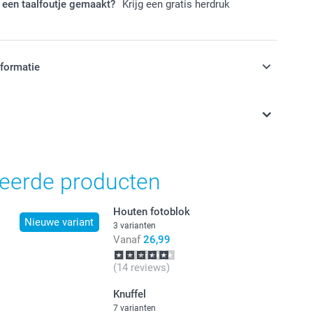
 een taalfoutje gemaakt?
Krijg een gratis herdruk
nformatie
jn in EURO (€) inclusief BTW en exclusief verzendkosten.
teerde producten
Houten fotoblok
Nieuwe variant
3 varianten
Vanaf
26,99
(14 reviews)
Knuffel
7 varianten