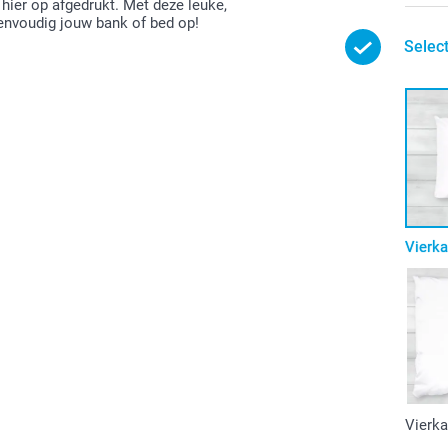
hier op afgedrukt. Met deze leuke,
eenvoudig jouw bank of bed op!
Selec
Vierk
Vierka