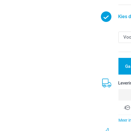
Kies 
Ga
Leveri
Meer i