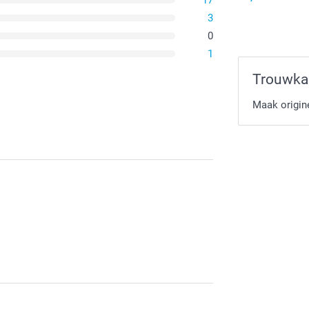
17
3
0
1
Trouwka
Maak origine