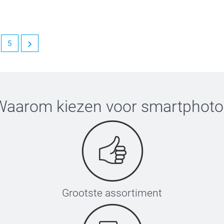
5
e kwaliteit van je kussen. Wat betreft de rits:
 veel plezier van!
Waarom kiezen voor
smartphoto
Grootste assortiment