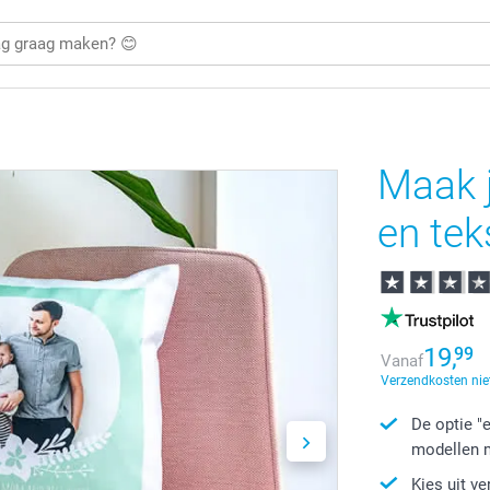
Maak j
en tek
19,
99
Vanaf
Verzendkosten nie
De optie "
modellen m
Kies uit v