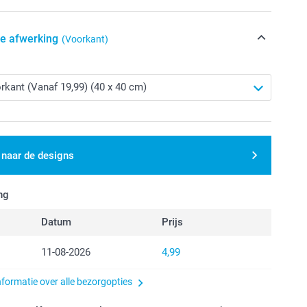
de afwerking
(Voorkant)
 naar de designs
ng
Datum
Prijs
11-08-2026
4,99
nformatie over alle bezorgopties