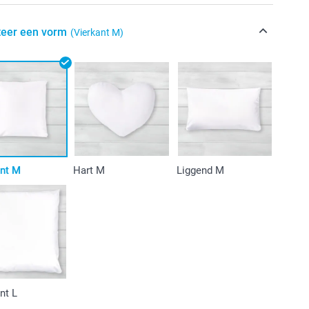
teer een vorm
(Vierkant M)
ant M
Hart M
Liggend M
nt L