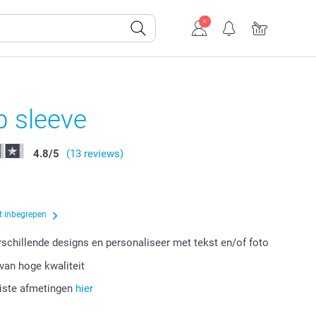
p sleeve
4.8
/
5
(13 reviews)
t inbegrepen
erschillende designs en personaliseer met tekst en/of foto
van hoge kwaliteit
uiste afmetingen
hier