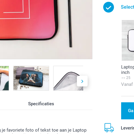
Selec
Laptop
inch
25
Vanaf
Specificaties
Ga
Leveri
 favoriete foto of tekst toe aan je Laptop