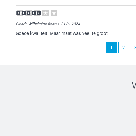
13-02-2024
14:10
Heel veel plezier van de laptop sleeve!
Brenda Wilhelmina Bontes,
31-01-2024
Goede kwaliteit. Maar maat was veel te groot
1
2