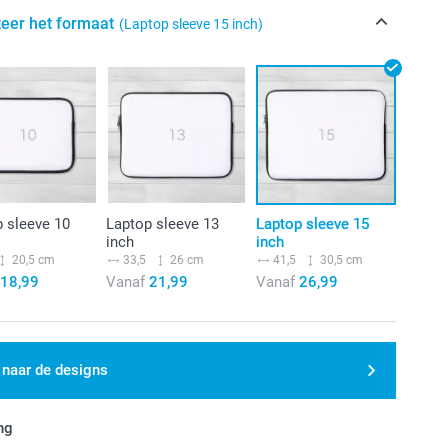
teer het formaat
(Laptop sleeve 15 inch)
 sleeve 10
Laptop sleeve 13
Laptop sleeve 15
inch
inch
20,5 cm
33,5
26 cm
41,5
30,5 cm
18,99
Vanaf
21,99
Vanaf
26,99
 naar de designs
ng