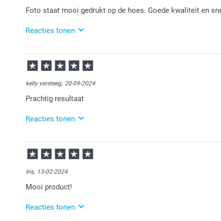
Graag tot ziens op onze site!
Foto staat mooi gedrukt op de hoes. Goede kwaliteit en sne
Reacties tonen
08-10-2025
16:28
Bedankt voor je review. Fijn dat je tevreden bent over 
van!
kelly versteeg,
20-09-2024
Prachtig resultaat
Reacties tonen
26-09-2024
10:46
Bedankt voor je review. Wat leuk om te horen dat je 
veel plezier ervan en graag tot een volgende keer.
Iris,
13-02-2024
Mooi product!
Reacties tonen