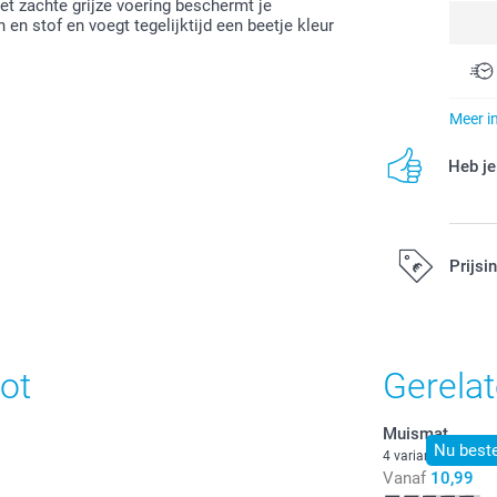
met zachte grijze voering beschermt je
n stof en voegt tegelijktijd een beetje kleur
Meer i
Heb je
Prijsi
Alle prijzen zi
ot
Gerela
Muismat
Nu beste
4 varianten
Vanaf
10,99