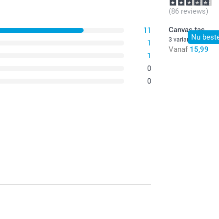
(86 reviews)
Canvas tas
11
Nu beste
3 varianten
1
Vanaf
15,99
1
0
0