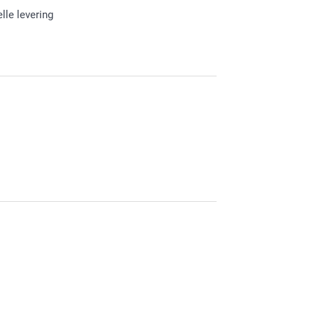
lle levering
de kwaliteit van je sleeve. Heel veel plezier er
blij bent met je ontvangen laptop sleeve. Heel