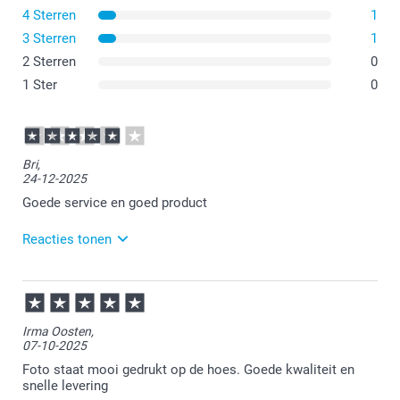
4 Sterren
1
3 Sterren
hier
1
2 Sterren
0
1 Ster
0
Bri,
24-12-2025
Goede service en goed product
Reacties tonen
29-12-2025
15:11
Veel plezier van de laptophoes.
Irma Oosten,
07-10-2025
Graag tot ziens op onze site!
Foto staat mooi gedrukt op de hoes. Goede kwaliteit en
snelle levering