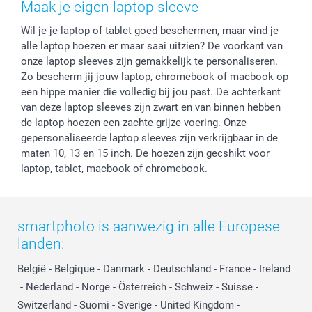
Herroepingsrecht
Mijn orderstatus
Baby
Maak je eigen laptop sleeve
Privacy
smartbonus
Moederdag
Wil je je laptop of tablet goed beschermen, maar vind je
Cookiebeleid
smartfriends
Vaderdag
alle laptop hoezen er maar saai uitzien? De voorkant van
Reviews
service@smartphoto.nl
Huwelijk
onze laptop sleeves zijn gemakkelijk te personaliseren.
Prijslijst
Affiliate partnerprogramma
Zo bescherm jij jouw laptop, chromebook of macbook op
Investor Relations
Partnerships
een hippe manier die volledig bij jou past. De achterkant
van deze laptop sleeves zijn zwart en van binnen hebben
Influencer partnerprogramma
de laptop hoezen een zachte grijze voering. Onze
gepersonaliseerde laptop sleeves zijn verkrijgbaar in de
maten 10, 13 en 15 inch. De hoezen zijn gecshikt voor
laptop, tablet, macbook of chromebook.
smartphoto is aanwezig in alle Europese
landen:
België
-
Belgique
-
Danmark
-
Deutschland
-
France
-
Ireland
-
Nederland
-
Norge
-
Österreich
-
Schweiz
-
Suisse
-
Switzerland
-
Suomi
-
Sverige
-
United Kingdom
-