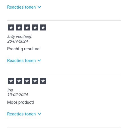
Reacties tonen
08-10-2025
16:28
Bedankt voor je review. Fijn dat je tevreden bent over
kelly versteeg,
de kwaliteit van je sleeve. Heel veel plezier er van!
20-09-2024
Prachtig resultaat
Reacties tonen
26-09-2024
10:46
Bedankt voor je review. Wat leuk om te horen dat je
Iris,
blij bent met je ontvangen laptop sleeve. Heel veel
13-02-2024
plezier ervan en graag tot een volgende keer.
Mooi product!
Reacties tonen