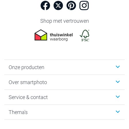
Shop met vertrouwen
Onze producten
Foto's afdrukken
Over smartphoto
Fotoboeken
Wanddecoratie
smartphoto
Service & contact
Fotocadeaus
Vacatures
Kalenders & agenda's
Sitemap
Service & Contact
Thema's
Kaarten
Bestelproces
Tevredenheidsgarantie
Voorwaarden
Mijn account
Kerst