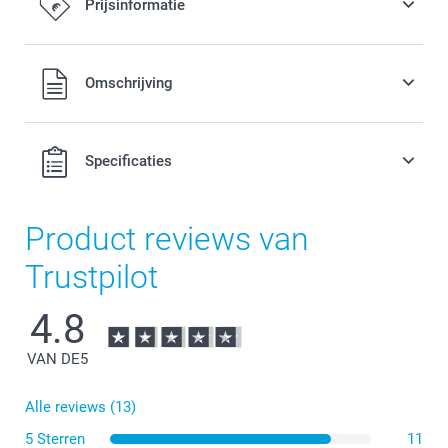
Prijsinformatie
Alle prijzen zijn in EURO (€) inclusief BTW en exclusief
Omschrijving
verzendkosten.
Specificaties
Product reviews van
Trustpilot
4.8
VAN DE
5
Alle reviews (13)
5 Sterren
11