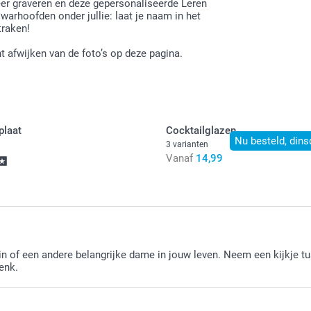
leer graveren en deze gepersonaliseerde Leren
 warhoofden onder jullie: laat je naam in het
traken!
t afwijken van de foto’s op deze pagina.
plaat
Cocktailglazen
Nu besteld, dins
3 varianten
Vanaf
14,99
din of een andere belangrijke dame in jouw leven. Neem een kijkje 
enk.