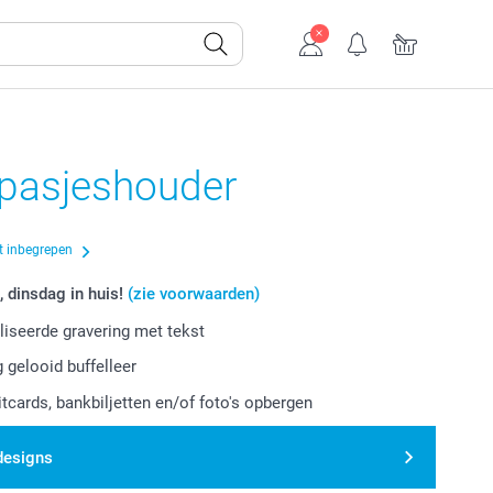
 pasjeshouder
t inbegrepen
, dinsdag in huis!
(zie voorwaarden)
iseerde gravering met tekst
g gelooid buffelleer
itcards, bankbiljetten en/of foto's opbergen
designs