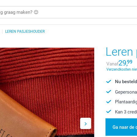
LEREN PASJESHOUDER
Leren
29,
99
Vanaf
Verzendkosten nie
Nu besteld
Gepersonal
Plantaardi
Kan 3 cred
Ga naar de 