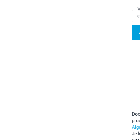
V
Doo
pro
Alg
Je 