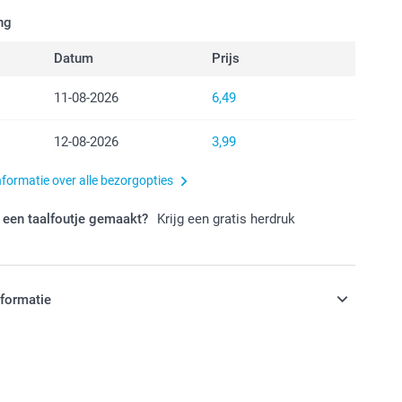
ng
Datum
Prijs
11-08-2026
6,49
12-08-2026
3,99
nformatie over alle bezorgopties
 een taalfoutje gemaakt?
Krijg een gratis herdruk
nformatie
jn in EURO (€) inclusief BTW en exclusief verzendkosten.