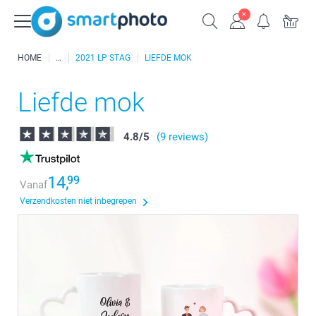
HOME
2021 LP STAG
LIEFDE MOK
Liefde mok
4.8
/
5
(9 reviews)
14,
99
Vanaf
Verzendkosten niet inbegrepen