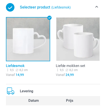
Selecteer product
(Liefdesmok)
Liefdesmok
Liefde mokken set
9,5
8,2 cm
9,5
8,2 cm
Vanaf
14,99
Vanaf
24,99
Levering
Datum
Prijs