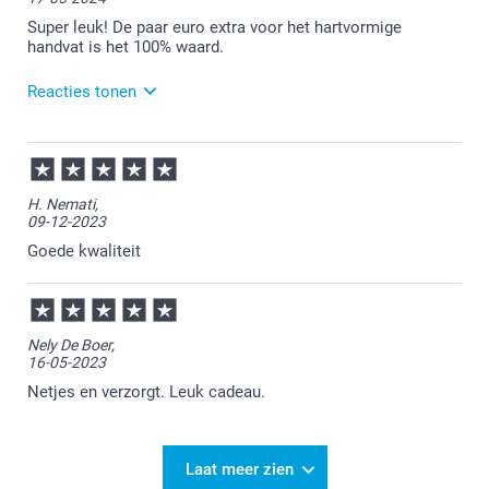
Super leuk! De paar euro extra voor het hartvormige
handvat is het 100% waard.
Reacties tonen
17-05-2024
13:14
Bedankt voor je review. Wat leuk om te lezen dat je
H. Nemati,
zo enthousiast bent over de liefdesmok! Heel veel
09-12-2023
plezier ervan en graag tot ziens.
Goede kwaliteit
Nely De Boer,
16-05-2023
Netjes en verzorgt. Leuk cadeau.
Laat meer zien