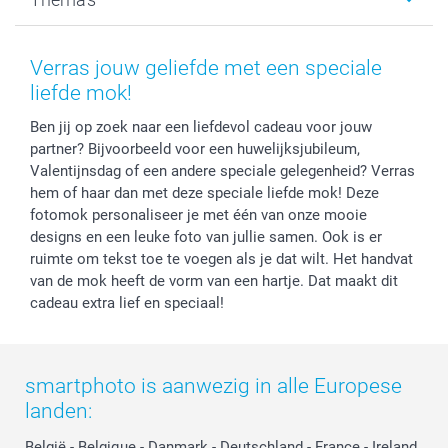
Kaarten
Bestelproces
Tevredenheidsgarantie
Voorwaarden
Mijn account
Kerst
Herroepingsrecht
Mijn orderstatus
Baby
Verras jouw geliefde met een speciale
Privacy
smartbonus
Moederdag
liefde mok!
Cookiebeleid
smartfriends
Vaderdag
Ben jij op zoek naar een liefdevol cadeau voor jouw
Reviews
service@smartphoto.nl
Huwelijk
partner? Bijvoorbeeld voor een huwelijksjubileum,
Prijslijst
Affiliate partnerprogramma
Valentijnsdag of een andere speciale gelegenheid? Verras
Investor Relations
Partnerships
hem of haar dan met deze speciale liefde mok! Deze
Influencer partnerprogramma
fotomok personaliseer je met één van onze mooie
designs en een leuke foto van jullie samen. Ook is er
ruimte om tekst toe te voegen als je dat wilt. Het handvat
van de mok heeft de vorm van een hartje. Dat maakt dit
cadeau extra lief en speciaal!
smartphoto is aanwezig in alle Europese
landen:
België
-
Belgique
-
Danmark
-
Deutschland
-
France
-
Ireland