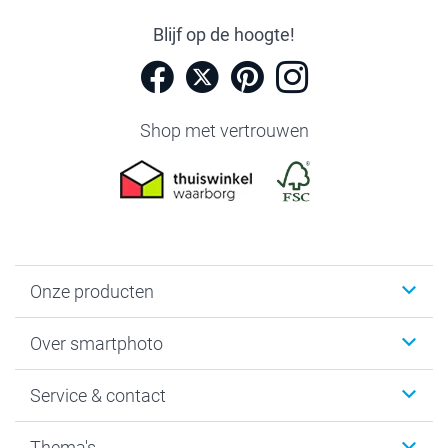
Blijf op de hoogte!
Shop met vertrouwen
Onze producten
Foto's afdrukken
Over smartphoto
Fotoboeken
Wanddecoratie
smartphoto
Service & contact
Fotocadeaus
Vacatures
Kalenders & agenda's
Sitemap
Service & Contact
Thema's