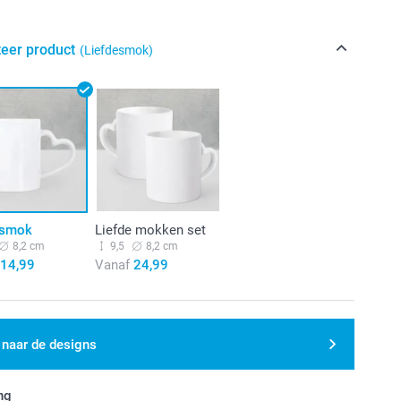
teer product
(Liefdesmok)
esmok
Liefde mokken set
8,2 cm
9,5
8,2 cm
14,99
Vanaf
24,99
 naar de designs
ng