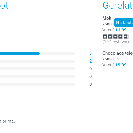
ot
Gerela
Mok
Nu beste
7 varianten
Vanaf
11,99
(197 reviews)
Chocolade tel
7
7 varianten
2
Vanaf
19,99
0
0
0
k prima.