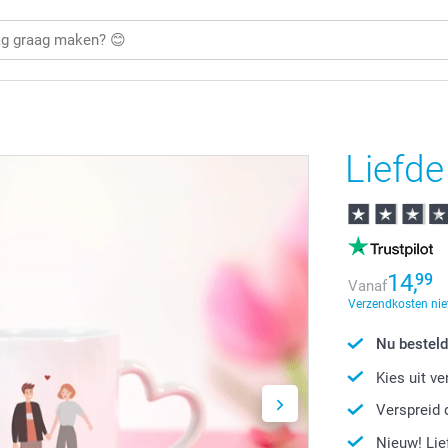
Liefd
14,
99
Vanaf
Verzendkosten nie
Nu besteld
Kies uit v
Verspreid 
Nieuw! Li