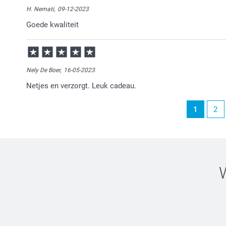
veel plezier ervan en graag tot ziens.
H. Nemati,
09-12-2023
Goede kwaliteit
Nely De Boer,
16-05-2023
Netjes en verzorgt. Leuk cadeau.
1
2