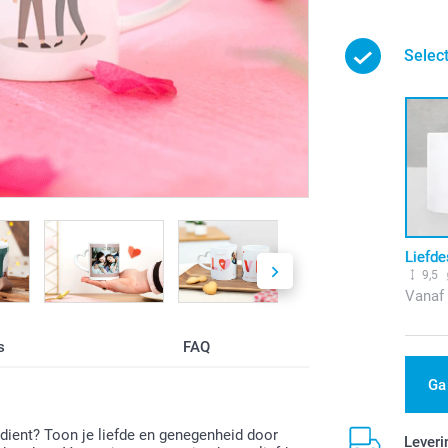
Selec
Liefd
9,5
Vanaf
s
FAQ
Ga
rdient? Toon je liefde en genegenheid door
Leveri