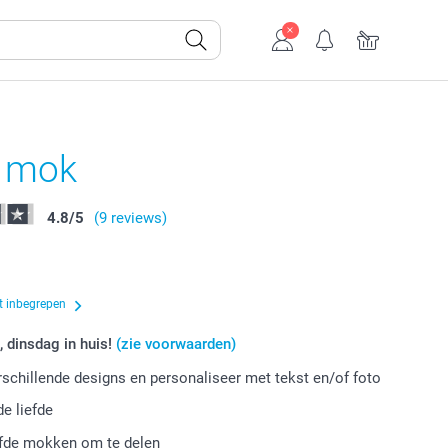
e mok
4.8
/
5
(9 reviews)
t inbegrepen
, dinsdag in huis!
(zie voorwaarden)
erschillende designs en personaliseer met tekst en/of foto
de liefde
efde mokken om te delen