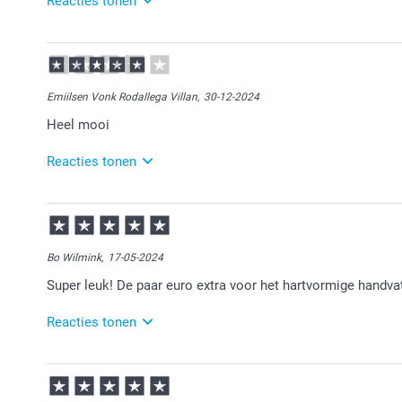
Reacties tonen
07-04-2026
15:17
Dat is goed om te lezen.
Emiilsen Vonk Rodallega Villan,
30-12-2024
Veel plezier ervan!
Heel mooi
Reacties tonen
31-12-2024
10:37
Veel plezier van de mok!
Bo Wilmink,
17-05-2024
Super leuk! De paar euro extra voor het hartvormige handva
Reacties tonen
17-05-2024
13:14
Bedankt voor je review. Wat leuk om te lezen dat je 