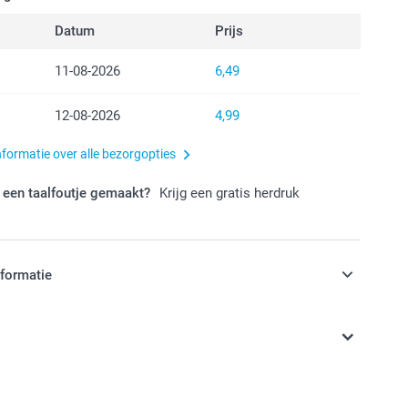
Datum
Prijs
11-08-2026
6,49
12-08-2026
4,99
nformatie over alle bezorgopties
 een taalfoutje gemaakt?
Krijg een gratis herdruk
nformatie
jn in EURO (€) inclusief BTW en exclusief verzendkosten.