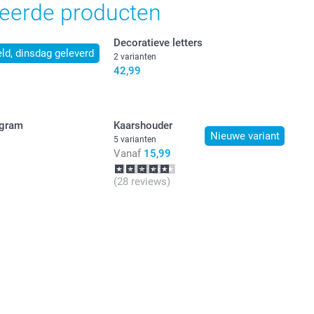
teerde producten
Decoratieve letters
ld, dinsdag geleverd
2 varianten
42,99
egram
Kaarshouder
Nieuwe variant
5 varianten
Vanaf
15,99
(28 reviews)