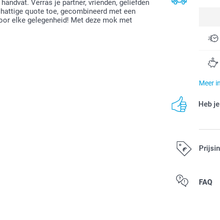
ndvat. Verras je partner, vrienden, geliefden
schattige quote toe, gecombineerd met een
 voor elke gelegenheid! Met deze mok met
Meer i
Heb je
Prijsi
Alle prijzen zi
FAQ