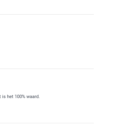
t is het 100% waard.
zo enthousiast bent over de liefdesmok! Heel