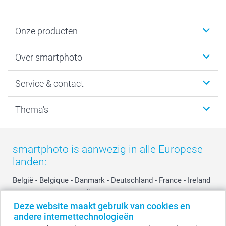
Onze producten
Foto's afdrukken
Over smartphoto
Fotoboeken
Wanddecoratie
smartphoto
Service & contact
Fotocadeaus
Vacatures
Kalenders & agenda's
Sitemap
Service & Contact
Thema's
Kaarten
Bestelproces
Tevredenheidsgarantie
Voorwaarden
Mijn account
Kerst
Herroepingsrecht
Mijn orderstatus
Baby
smartphoto is aanwezig in alle Europese
Privacy
smartbonus
Moederdag
landen:
Cookiebeleid
smartfriends
Vaderdag
Reviews
service@smartphoto.nl
Huwelijk
België
-
Belgique
-
Danmark
-
Deutschland
-
France
-
Ireland
Prijslijst
Affiliate partnerprogramma
-
Nederland
-
Norge
-
Österreich
-
Schweiz
-
Suisse
-
Deze website maakt gebruik van cookies en
Investor Relations
Partnerships
Switzerland
-
Suomi
-
Sverige
-
United Kingdom
-
andere internettechnologieën
Other Countries
Influencer partnerprogramma