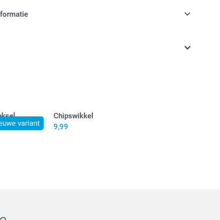
nformatie
jn in EURO (€) inclusief BTW en exclusief verzendkosten.
eksel
Chipswikkel
euwe variant
9,99