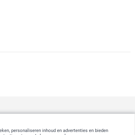
:
nd
-
Suomi
-
Sverige
-
United Kingdom
-
Other Countries
eken, personaliseren inhoud en advertenties en bieden