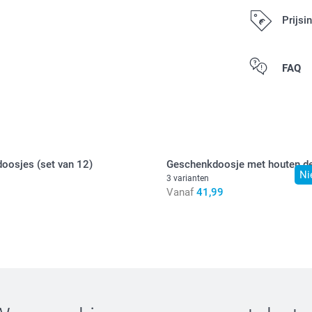
Prijsi
Alle prijzen zi
FAQ
oosjes (set van 12)
Geschenkdoosje met houten d
Ni
3 varianten
Vanaf
41,99