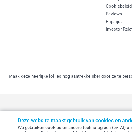
Cookiebeleid
Reviews
Prijslijst
Investor Rela
Maak deze heerlijke lollies nog aantrekkelijker door ze te pers
Deze website maakt gebruik van cookies en and
België
-
Belgique
-
Danmark
-
Deutschland
-
France
-
Ir
We gebruiken cookies en andere technologieën (bv. AI) om