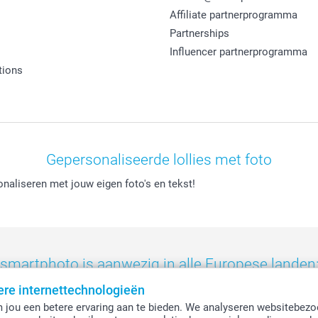
Affiliate partnerprogramma
Partnerships
Influencer partnerprogramma
tions
Gepersonaliseerde lollies met foto
onaliseren met jouw eigen foto's en tekst!
smartphoto is aanwezig in alle Europese landen
ere internettechnologieën
eland
-
Nederland
-
Norge
-
Österreich
-
Schweiz
-
Suisse
-
Switzerla
 jou een betere ervaring aan te bieden. We analyseren websitebezo