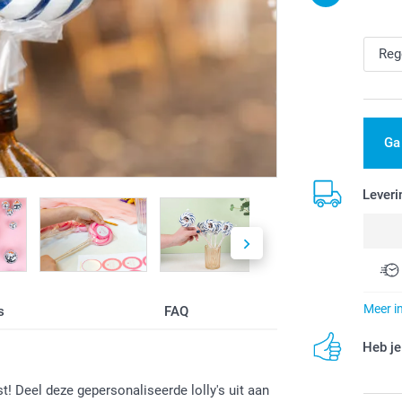
Ga
Leveri
Meer i
s
FAQ
Heb je
t! Deel deze gepersonaliseerde lolly's uit aan