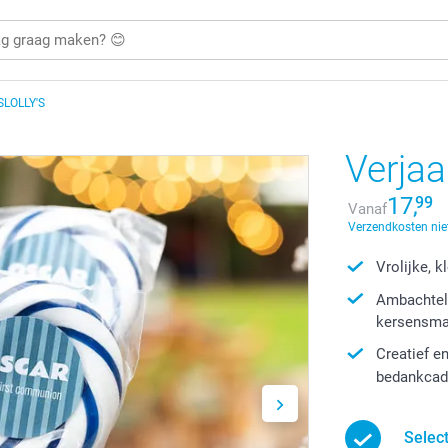
LOLLY'S
Verjaa
17,
99
Vanaf
Verzendkosten nie
Vrolijke, k
Ambachteli
kersensm
Creatief e
bedankca
Select