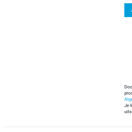
Doo
pro
Alg
Je 
uits