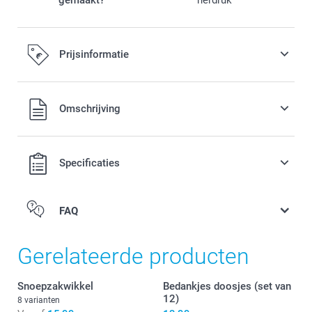
gemaakt?
herdruk
Prijsinformatie
Alle prijzen zijn in EURO (€) inclusief BTW en exclusief
Omschrijving
verzendkosten.
Specificaties
FAQ
Gerelateerde producten
Snoepzakwikkel
Bedankjes doosjes (set van
12)
8 varianten