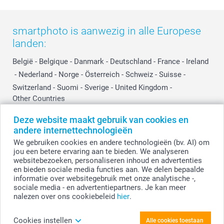
Prijslijst
Affiliate partnerprogramma
Investor Relations
Partnerships
smartphoto is aanwezig in alle Europese
Influencer partnerprogramma
landen:
België
-
Belgique
-
Danmark
-
Deutschland
-
France
-
Ireland
-
Nederland
-
Norge
-
Österreich
-
Schweiz
-
Suisse
-
Switzerland
-
Suomi
-
Sverige
-
United Kingdom
-
Other Countries
Deze website maakt gebruik van cookies en
andere internettechnologieën
Alle prijzen zijn in EURO (€) inclusief BTW en exclusief verzendkosten.
We gebruiken cookies en andere technologieën (bv. AI) om
jou een betere ervaring aan te bieden. We analyseren
websitebezoeken, personaliseren inhoud en advertenties
en bieden sociale media functies aan. We delen bepaalde
© smartphoto group. Alle rechten voorbehouden.
Disclaimer
informatie over websitegebruik met onze analytische -,
sociale media - en advertentiepartners. Je kan meer
nalezen over ons cookiebeleid
hier
.
Personaliseer je Lolly regenboog (set van 6)
Cookies instellen
Alle cookies toestaan