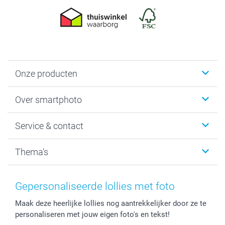
Onze producten
Foto's afdrukken
Over smartphoto
Fotoboeken
Wanddecoratie
smartphoto
Service & contact
Fotocadeaus
Vacatures
Kalenders & agenda's
Sitemap
Service & Contact
Thema's
Kaarten
Bestelproces
Tevredenheidsgarantie
Voorwaarden
Mijn account
Kerst
Herroepingsrecht
Mijn orderstatus
Baby
Gepersonaliseerde lollies met foto
Privacy
smartbonus
Moederdag
Maak deze heerlijke lollies nog aantrekkelijker door ze te
Cookiebeleid
smartfriends
Vaderdag
personaliseren met jouw eigen foto's en tekst!
Reviews
service@smartphoto.nl
Huwelijk