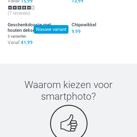
Vanaf
15,99
13,99
(7 reviews)
Geschenkdoosje met
Chipswikkel
Nieuwe variant
houten deksel
9,99
3 varianten
Vanaf
41,99
hier
Waarom kiezen voor
smartphoto
?