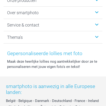
Onze producten
Foto's afdrukken
Over smartphoto
Fotoboeken
Wanddecoratie
smartphoto
Service & contact
Fotocadeaus
Vacatures
Kalenders & agenda's
Sitemap
Service & Contact
Thema's
Kaarten
Bestelproces
Tevredenheidsgarantie
Voorwaarden
Mijn account
Kerst
Herroepingsrecht
Mijn orderstatus
Baby
Gepersonaliseerde lollies met foto
Privacy
smartbonus
Moederdag
Maak deze heerlijke lollies nog aantrekkelijker door ze te
Cookiebeleid
smartfriends
Vaderdag
personaliseren met jouw eigen foto's en tekst!
Reviews
service@smartphoto.nl
Huwelijk
Prijslijst
Affiliate partnerprogramma
Investor Relations
Partnerships
smartphoto is aanwezig in alle Europese
Influencer partnerprogramma
landen:
België
-
Belgique
-
Danmark
-
Deutschland
-
France
-
Ireland