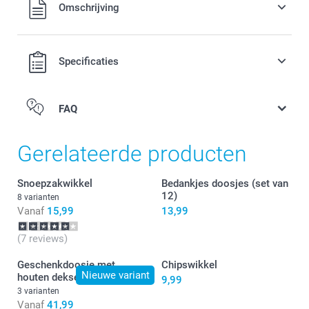
Alle prijzen zijn in EURO (€) inclusief BTW en exclusief
Omschrijving
verzendkosten.
Specificaties
FAQ
Gerelateerde producten
Snoepzakwikkel
Bedankjes doosjes (set van
12)
8 varianten
Vanaf
15,99
13,99
(7 reviews)
Geschenkdoosje met
Chipswikkel
Nieuwe variant
houten deksel
9,99
3 varianten
Vanaf
41,99
hier