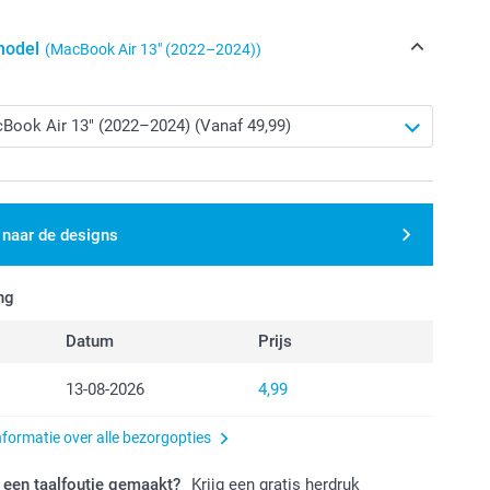
model
(MacBook Air 13″ (2022–2024))
 naar de designs
ng
Datum
Prijs
13-08-2026
4,99
nformatie over alle bezorgopties
 een taalfoutje gemaakt?
Krijg een gratis herdruk