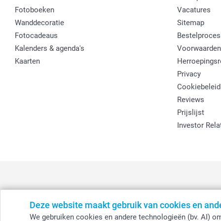
Fotoboeken
Vacatures
Wanddecoratie
Sitemap
Fotocadeaus
Bestelproces
Kalenders & agenda's
Voorwaarden
Kaarten
Herroepingsr
Privacy
Cookiebeleid
Reviews
Prijslijst
Investor Rela
Deze website maakt gebruik van cookies en and
België
-
Belgique
-
Danmark
-
Deutschland
-
France
-
Ir
We gebruiken cookies en andere technologieën (bv. AI) om