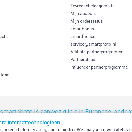
Tevredenheidsgarantie
Mijn account
Mijn orderstatus
smartbonus
echt
smartfriends
service@smartphoto.nl
Affiliate partnerprogramma
Partnerships
Influencer partnerprogramma
tions
smartphoto is aanwezig in alle Europese landen
ere internettechnologieën
eland
-
Nederland
-
Norge
-
Österreich
-
Schweiz
-
Suisse
-
Switzerla
 jou een betere ervaring aan te bieden. We analyseren websitebezo