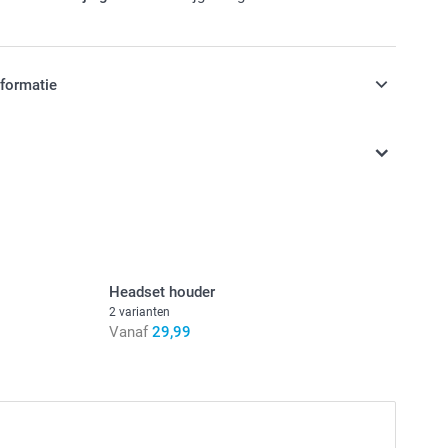
nformatie
jn in EURO (€) inclusief BTW en exclusief verzendkosten.
Headset houder
2 varianten
Vanaf
29,99
m om zodat de onderkant naar boven wijst.