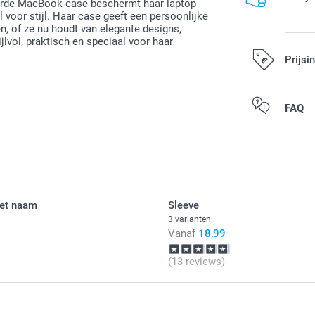
seerde MacBook-case beschermt haar laptop
 voor stijl. Haar case geeft een persoonlijke
en, of ze nu houdt van elegante designs,
jlvol, praktisch en speciaal voor haar
Prijsi
Alle prijzen zi
FAQ
met naam
Sleeve
3 varianten
Vanaf
18,99
(13 reviews)
Draai he