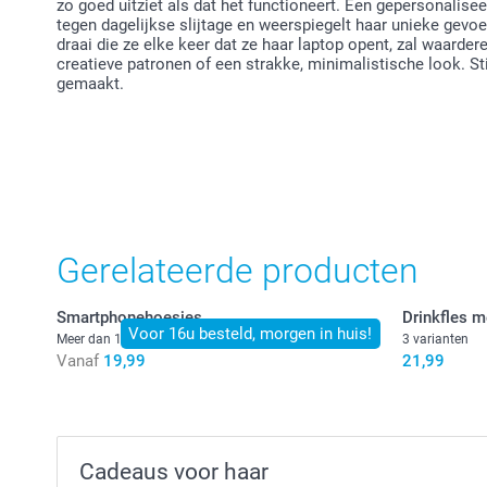
zo goed uitziet als dat het functioneert. Een gepersonali
tegen dagelijkse slijtage en weerspiegelt haar unieke gevoel
draai die ze elke keer dat ze haar laptop opent, zal waarder
creatieve patronen of een strakke, minimalistische look. Sti
gemaakt.
Gerelateerde producten
Smartphonehoesjes
Drinkfles 
Voor 16u besteld, morgen in huis!
Meer dan 10 varianten
3 varianten
Vanaf
19,99
21,99
Cadeaus voor haar