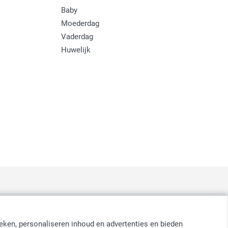
Baby
Moederdag
Vaderdag
Huwelijk
:
nd
-
Suomi
-
Sverige
-
United Kingdom
-
Other Countries
eken, personaliseren inhoud en advertenties en bieden