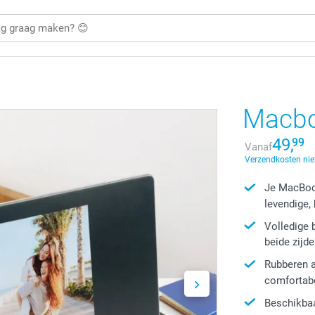
Macbo
49,
99
Vanaf
Verzendkosten nie
Je MacBook
levendige,
Volledige
beide zijde
Rubberen a
comfortabel
Beschikbaa