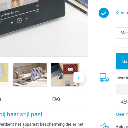
Kies 
Ga
Leveri
s
FAQ
 haar stijl past
Meer i
erdient het apparaat bescherming die er net
Heb je