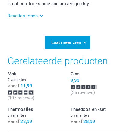
Great cup, looks nice and arrived quickly.
Reacties tonen
29-10-2024
11:19
Thank you for your review. How nice to hear that you
Laat meer zien
are so happy with the magical mug. This is certainly
also a very nice product to give as a gift to
Gerelateerde producten
someone. Maybe see you next time!
Mok
Glas
7 varianten
9,99
Vanaf
11,99
(25 reviews)
(197 reviews)
Thermosfles
Theedoos en -set
3 varianten
5 varianten
Vanaf
23,99
Vanaf
28,99