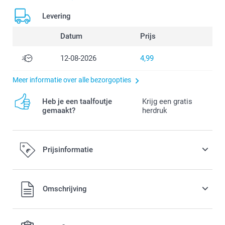
Levering
Datum
Prijs
12-08-2026
4,99
Meer informatie over alle bezorgopties
Heb je een taalfoutje
Krijg een gratis
gemaakt?
herdruk
Prijsinformatie
Alle prijzen zijn in EURO (€) inclusief BTW en exclusief
Omschrijving
verzendkosten.