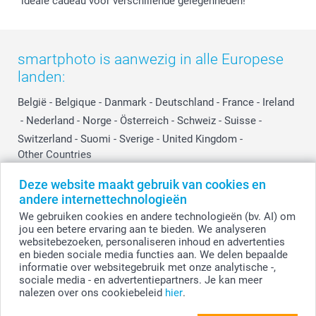
ideale cadeau voor verschillende gelegenheden!
Influencer partnerprogramma
smartphoto is aanwezig in alle Europese
landen:
België
-
Belgique
-
Danmark
-
Deutschland
-
France
-
Ireland
-
Nederland
-
Norge
-
Österreich
-
Schweiz
-
Suisse
-
Switzerland
-
Suomi
-
Sverige
-
United Kingdom
-
Other Countries
Deze website maakt gebruik van cookies en
andere internettechnologieën
Alle prijzen zijn in EURO (€) inclusief BTW en exclusief verzendkosten.
We gebruiken cookies en andere technologieën (bv. AI) om
jou een betere ervaring aan te bieden. We analyseren
websitebezoeken, personaliseren inhoud en advertenties
en bieden sociale media functies aan. We delen bepaalde
© smartphoto group. Alle rechten voorbehouden.
Disclaimer
informatie over websitegebruik met onze analytische -,
sociale media - en advertentiepartners. Je kan meer
nalezen over ons cookiebeleid
hier
.
Personaliseer je Magische mok