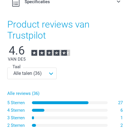
Specificaties
Product reviews van
Trustpilot
4.6
VAN DE
5
Taal
Alle reviews (36)
5 Sterren
27
4 Sterren
6
3 Sterren
1
2 Sterren
2