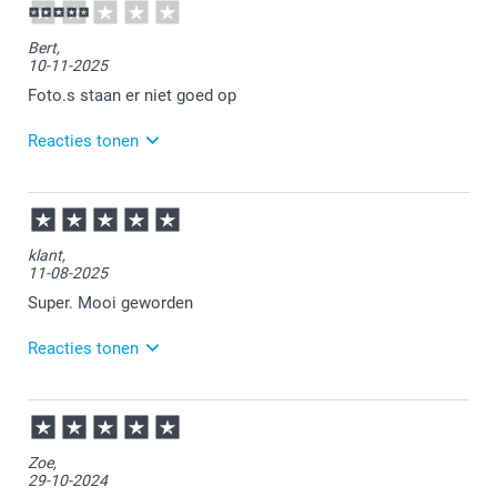
13:24
Bedankt voor je review. Erg leuk om te horen dat je
Bert,
een kerstcadeau hebt gemaakt bij ons. Veel plezier
10-11-2025
met het geven van dit leuke cadeau!
Foto.s staan er niet goed op
Reacties tonen
11-11-2025
13:07
Bedankt voor je review. Vervelend om te horen dat je
klant,
niet tevreden bent over je bestelling. Onze
11-08-2025
klantenservice heeft je een berichtje gestuurd om
met je mee te kijken naar een passende oplossing
Super. Mooi geworden
Reacties tonen
12-08-2025
14:47
Bedankt voor je review. Wat leuk dat je bij ons een
Zoe,
mok hebt gemaakt! Heel veel plezier ervan en
29-10-2024
wellicht tot een volgende keer.