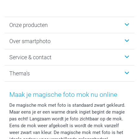
Onze producten
Foto's afdrukken
Over smartphoto
Fotoboeken
Wanddecoratie
smartphoto
Service & contact
Fotocadeaus
Vacatures
Kalenders & agenda's
Sitemap
Service & Contact
Thema's
Kaarten
Bestelproces
Tevredenheidsgarantie
Voorwaarden
Mijn account
Kerst
Herroepingsrecht
Mijn orderstatus
Baby
Maak je magische foto mok nu online
Privacy
smartbonus
Moederdag
De magische mok met foto is standaard zwart gekleurd.
Cookiebeleid
smartfriends
Vaderdag
Maar eens je er een warme drank ingiet begint de magie
Reviews
service@smartphoto.nl
Huwelijk
pas echt! Langzaam wordt je foto zichtbaar op de mok.
Prijslijst
Affiliate partnerprogramma
Eens de mok weer afgekoelt is wordt de mok vanzelf
Investor Relations
Partnerships
weer zwart van kleur. De magische mok met foto is het