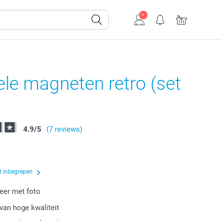
ele magneten retro (set
4.9
/
5
(7 reviews)
t inbegrepen
eer met foto
van hoge kwaliteit