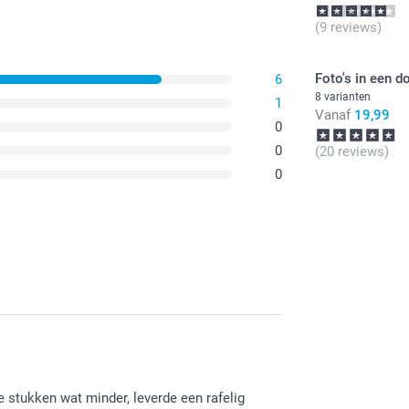
(9 reviews)
Foto's in een d
6
8 varianten
1
Vanaf
19,99
0
0
(20 reviews)
0
e stukken wat minder, leverde een rafelig