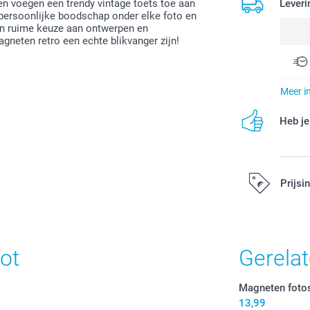
Leveri
n voegen een trendy vintage toets toe aan
, persoonlijke boodschap onder elke foto en
een ruime keuze aan ontwerpen en
gneten retro een echte blikvanger zijn!
Meer i
Heb je
Prijsi
Alle prijzen zi
ot
Gerela
Magneten fotos
13,99