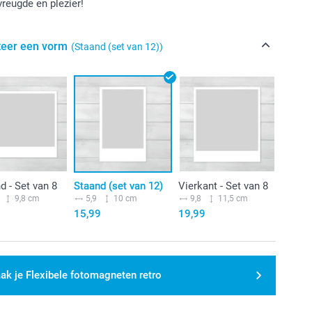
vreugde en plezier!
teer een vorm
(Staand (set van 12))
d - Set van 8
Staand (set van 12)
Vierkant - Set van 8
9,8 cm
5,9
10 cm
9,8
11,5 cm
15,99
19,99
ak je Flexibele fotomagneten retro