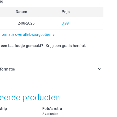
ng
Datum
Prijs
12-08-2026
3,99
nformatie over alle bezorgopties
 een taalfoutje gemaakt?
Krijg een gratis herdruk
nformatie
jn in EURO (€) inclusief BTW en exclusief verzendkosten.
teerde producten
trip
Foto's retro
2 varianten