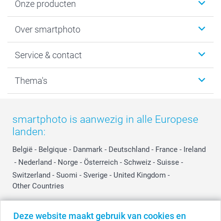
Onze producten
Foto's afdrukken
Over smartphoto
Fotoboeken
Wanddecoratie
smartphoto
Service & contact
Fotocadeaus
Vacatures
Kalenders & agenda's
Sitemap
Service & Contact
Thema's
Kaarten
Bestelproces
Tevredenheidsgarantie
Voorwaarden
Mijn account
Kerst
Herroepingsrecht
Mijn orderstatus
Baby
smartphoto is aanwezig in alle Europese
Privacy
smartbonus
Moederdag
landen:
Cookiebeleid
smartfriends
Vaderdag
Reviews
service@smartphoto.nl
Huwelijk
België
-
Belgique
-
Danmark
-
Deutschland
-
France
-
Ireland
Prijslijst
Affiliate partnerprogramma
-
Nederland
-
Norge
-
Österreich
-
Schweiz
-
Suisse
-
Investor Relations
Partnerships
Switzerland
-
Suomi
-
Sverige
-
United Kingdom
-
Other Countries
Influencer partnerprogramma
Deze website maakt gebruik van cookies en