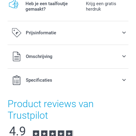
Heb je een taalfoutje
Krijg een gratis
gemaakt?
herdruk
Prijsinformatie
Alle prijzen zijn in EURO (€) inclusief BTW en exclusief
Omschrijving
verzendkosten.
Specificaties
Product reviews van
Trustpilot
4.9