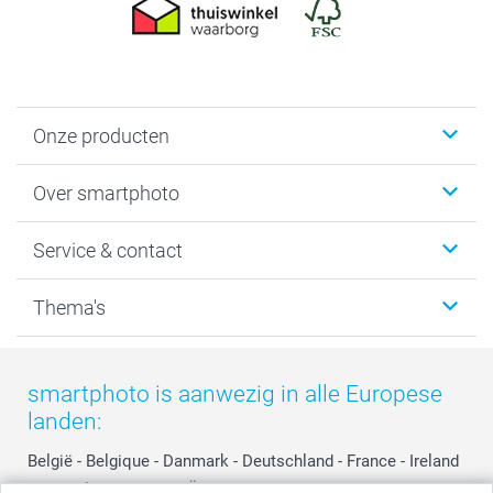
Onze producten
Foto's afdrukken
Over smartphoto
Fotoboeken
Wanddecoratie
smartphoto
Service & contact
Fotocadeaus
Vacatures
Kalenders & agenda's
Sitemap
Service & Contact
Thema's
Kaarten
Bestelproces
Tevredenheidsgarantie
Voorwaarden
Mijn account
Kerst
Herroepingsrecht
Mijn orderstatus
Baby
smartphoto is aanwezig in alle Europese
Privacy
smartbonus
Moederdag
landen:
Cookiebeleid
smartfriends
Vaderdag
Reviews
service@smartphoto.nl
Huwelijk
België
-
Belgique
-
Danmark
-
Deutschland
-
France
-
Ireland
Prijslijst
Affiliate partnerprogramma
-
Nederland
-
Norge
-
Österreich
-
Schweiz
-
Suisse
-