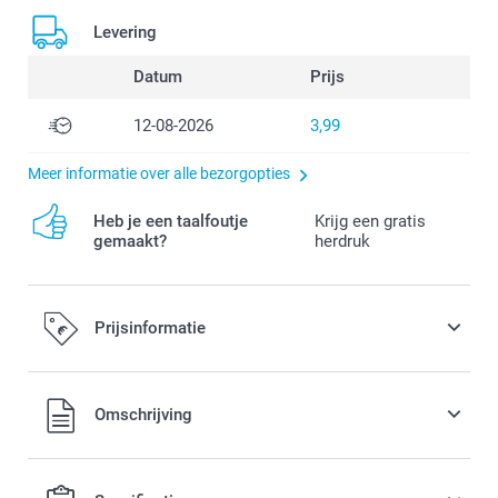
Levering
Datum
Prijs
12-08-2026
3,99
Meer informatie over alle bezorgopties
Heb je een taalfoutje
Krijg een gratis
gemaakt?
herdruk
Prijsinformatie
Alle prijzen zijn in EURO (€) inclusief BTW en exclusief
Omschrijving
verzendkosten.