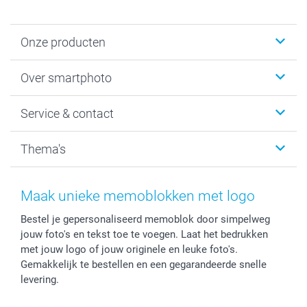
Onze producten
Foto's afdrukken
Over smartphoto
Fotoboeken
Wanddecoratie
smartphoto
Service & contact
Fotocadeaus
Vacatures
Kalenders & agenda's
Sitemap
Service & Contact
Thema's
Kaarten
Bestelproces
Tevredenheidsgarantie
Voorwaarden
Mijn account
Kerst
Herroepingsrecht
Mijn orderstatus
Baby
Maak unieke memoblokken met logo
Privacy
smartbonus
Moederdag
Bestel je gepersonaliseerd memoblok door simpelweg
Cookiebeleid
smartfriends
Vaderdag
jouw foto's en tekst toe te voegen. Laat het bedrukken
Reviews
service@smartphoto.nl
Huwelijk
met jouw logo of jouw originele en leuke foto's.
Prijslijst
Affiliate partnerprogramma
Gemakkelijk te bestellen en een gegarandeerde snelle
Investor Relations
Partnerships
levering.
Influencer partnerprogramma