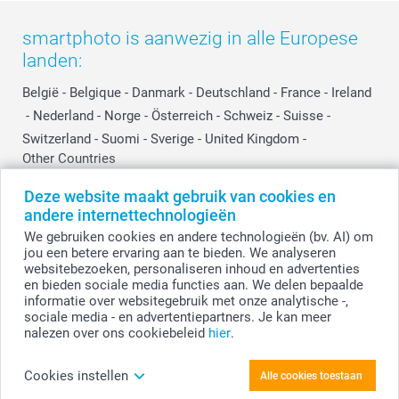
smartphoto is aanwezig in alle Europese
landen:
België
-
Belgique
-
Danmark
-
Deutschland
-
France
-
Ireland
-
Nederland
-
Norge
-
Österreich
-
Schweiz
-
Suisse
-
Switzerland
-
Suomi
-
Sverige
-
United Kingdom
-
Other Countries
Deze website maakt gebruik van cookies en
andere internettechnologieën
Alle prijzen zijn in EURO (€) inclusief BTW en exclusief verzendkosten.
We gebruiken cookies en andere technologieën (bv. AI) om
jou een betere ervaring aan te bieden. We analyseren
websitebezoeken, personaliseren inhoud en advertenties
en bieden sociale media functies aan. We delen bepaalde
© smartphoto group. Alle rechten voorbehouden.
Disclaimer
informatie over websitegebruik met onze analytische -,
sociale media - en advertentiepartners. Je kan meer
nalezen over ons cookiebeleid
hier
.
Personaliseer je Memoblok
Cookies instellen
Alle cookies toestaan