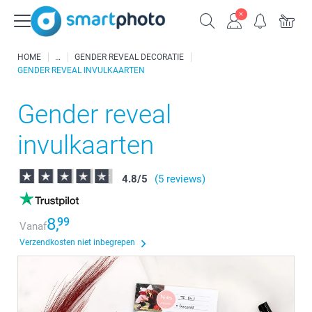
HOME
GENDER REVEAL DECORATIE
GENDER REVEAL INVULKAARTEN
Gender reveal
invulkaarten
4.8
/
5
(5 reviews)
8,
99
Vanaf
Verzendkosten niet inbegrepen