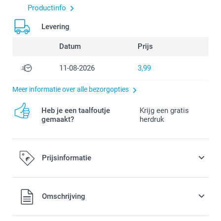
Productinfo
Levering
Datum
Prijs
11-08-2026
3,99
Meer informatie over alle bezorgopties
Heb je een taalfoutje
Krijg een gratis
gemaakt?
herdruk
Prijsinformatie
Alle prijzen zijn in EURO (€) inclusief BTW en exclusief
Omschrijving
verzendkosten.