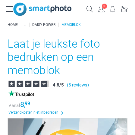
HOME
DAISY POWER
MEMOBLOK
Laat je leukste foto
bedrukken op een
memoblok
4.8
/
5
(5 reviews)
8,
99
Vanaf
Verzendkosten niet inbegrepen