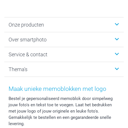
Onze producten
Foto's afdrukken
Over smartphoto
Fotoboeken
Wanddecoratie
smartphoto
Service & contact
Fotocadeaus
Vacatures
Kalenders & agenda's
Sitemap
Service & Contact
Thema's
Kaarten
Bestelproces
Tevredenheidsgarantie
Voorwaarden
Mijn account
Kerst
Herroepingsrecht
Mijn orderstatus
Baby
Maak unieke memoblokken met logo
Privacy
smartbonus
Moederdag
Bestel je gepersonaliseerd memoblok door simpelweg
Cookiebeleid
smartfriends
Vaderdag
jouw foto's en tekst toe te voegen. Laat het bedrukken
Reviews
service@smartphoto.nl
Huwelijk
met jouw logo of jouw originele en leuke foto's.
Prijslijst
Affiliate partnerprogramma
Gemakkelijk te bestellen en een gegarandeerde snelle
Investor Relations
Partnerships
levering.