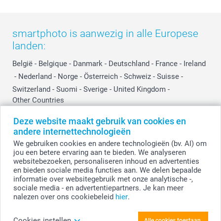
Influencer partnerprogramma
smartphoto is aanwezig in alle Europese
landen:
België
-
Belgique
-
Danmark
-
Deutschland
-
France
-
Ireland
-
Nederland
-
Norge
-
Österreich
-
Schweiz
-
Suisse
-
Switzerland
-
Suomi
-
Sverige
-
United Kingdom
-
Other Countries
Deze website maakt gebruik van cookies en
andere internettechnologieën
Alle prijzen zijn in EURO (€) inclusief BTW en exclusief verzendkosten.
We gebruiken cookies en andere technologieën (bv. AI) om
jou een betere ervaring aan te bieden. We analyseren
websitebezoeken, personaliseren inhoud en advertenties
en bieden sociale media functies aan. We delen bepaalde
© smartphoto group. Alle rechten voorbehouden.
Disclaimer
informatie over websitegebruik met onze analytische -,
sociale media - en advertentiepartners. Je kan meer
nalezen over ons cookiebeleid
hier
.
Personaliseer je Memoblok
Cookies instellen
Alle cookies toestaan