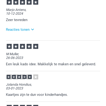
Marjo Antens,
10-12-2024
Zeer tevreden
Reacties tonen
11-12-2024
12:54
Bedankt voor je review. Wat fijn om te lezen dat je
M Muller,
tevreden bent met het memoryspel. Wij wensen je er
26-06-2023
heel veel speelplezier van!
Een leuk kado idee. Makkelijk te maken en snel geleverd.
Jolanda Hondius,
03-01-2023
Kaartjes zijn te dun voor kinderhandjes.