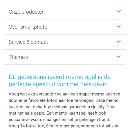
Onze producten
Foto's afdrukken
Over smartphoto
Fotoboeken
Wanddecoratie
smartphoto
Service & contact
Fotocadeaus
Vacatures
Kalenders & agenda's
Sitemap
Service & Contact
Thema's
Kaarten
Bestelproces
Tevredenheidsgarantie
Voorwaarden
Mijn account
Kerst
Herroepingsrecht
Mijn orderstatus
Baby
Dit gepersonaliseerd memo spel is de
Privacy
smartbonus
Moederdag
perfecte speeltijd voor het hele gezin
Cookiebeleid
smartfriends
Vaderdag
Voeg wat extra vreugde toe aan een stapel memo kaarten
Reviews
service@smartphoto.nl
Huwelijk
door er je favoriete foto's aan toe te voegen. Deze memo
Prijslijst
Affiliate partnerprogramma
kaarten met schattige designs garanderen Quality Time
Investor Relations
Partnerships
met het hele gezin. Een memo kaartspel heeft ook
Influencer partnerprogramma
educatieve waarde, aangezien het je geheugen traint.
Voeg 14 foto's toe, één foto per paar, voor een totaal van