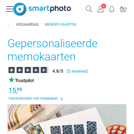
VERJAARDAG
MEMORY KAARTEN
Gepersonaliseerde
memokaarten
4.8
/
5
(5 reviews)
15,
99
Verzendkosten niet inbegrepen