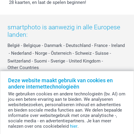
28 kaarten, en laat de spelen beginnen!
smartphoto is aanwezig in alle Europese
landen:
België
-
Belgique
-
Danmark
-
Deutschland
-
France
-
Ireland
-
Nederland
-
Norge
-
Österreich
-
Schweiz
-
Suisse
-
Switzerland
-
Suomi
-
Sverige
-
United Kingdom
-
Other Countries
Deze website maakt gebruik van cookies en
andere internettechnologieën
Alle prijzen zijn in EURO (€) inclusief BTW en exclusief verzendkosten.
We gebruiken cookies en andere technologieën (bv. AI) om
jou een betere ervaring aan te bieden. We analyseren
websitebezoeken, personaliseren inhoud en advertenties
en bieden sociale media functies aan. We delen bepaalde
© smartphoto group. Alle rechten voorbehouden.
Disclaimer
informatie over websitegebruik met onze analytische -,
sociale media - en advertentiepartners. Je kan meer
nalezen over ons cookiebeleid
hier
.