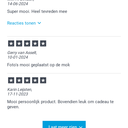
14-06-2024
Graag tot ziens op onze website!
Super mooi. Heel tevreden mee
Reacties tonen
14-06-2024
16:39
Wat leuk om te lezen dat je blij bent met je nieuwe
Gerry van Asselt,
mok. Wij wensen je er veel plezier mee!
10-01-2024
Foto's mooi geplaatst op de mok
Karin Leijsten,
17-11-2023
Mooi persoonlijk product. Bovendien leuk om cadeau te
geven.
Laat meer zien