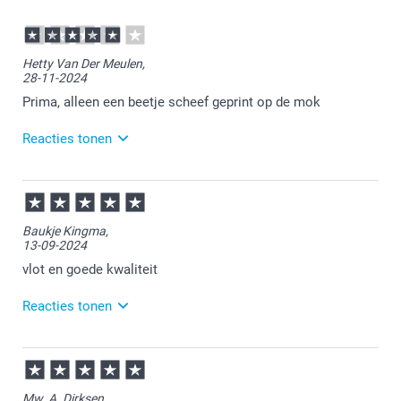
Hetty Van Der Meulen,
28-11-2024
Prima, alleen een beetje scheef geprint op de mok
Reacties tonen
29-11-2024
14:07
Vervelend om te vernemen dat de print scheef is
Baukje Kingma,
gedrukt. Dat is uiteraard niet de bedoeling. Zou je
13-09-2024
eens een foto kunnen sturen naar
service@smartphoto.nl? De klantenservice kijkt
vlot en goede kwaliteit
graag even met je mee!
Reacties tonen
16-09-2024
14:51
Bedankt voor je bericht.
Mw. A. Dirksen,