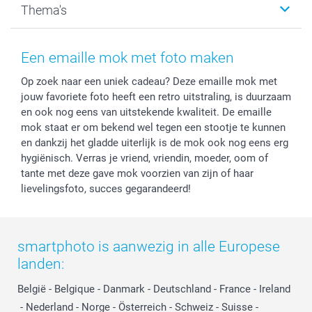
Thema's
Kaarten
Bestelproces
Tevredenheidsgarantie
Voorwaarden
Mijn account
Kerst
Herroepingsrecht
Mijn orderstatus
Baby
Een emaille mok met foto maken
Privacy
smartbonus
Moederdag
Op zoek naar een uniek cadeau? Deze emaille mok met
Cookiebeleid
smartfriends
Vaderdag
jouw favoriete foto heeft een retro uitstraling, is duurzaam
Reviews
service@smartphoto.nl
Huwelijk
en ook nog eens van uitstekende kwaliteit. De emaille
Prijslijst
Affiliate partnerprogramma
mok staat er om bekend wel tegen een stootje te kunnen
Investor Relations
Partnerships
en dankzij het gladde uiterlijk is de mok ook nog eens erg
hygiënisch. Verras je vriend, vriendin, moeder, oom of
Influencer partnerprogramma
tante met deze gave mok voorzien van zijn of haar
lievelingsfoto, succes gegarandeerd!
smartphoto is aanwezig in alle Europese
landen:
België
-
Belgique
-
Danmark
-
Deutschland
-
France
-
Ireland
-
Nederland
-
Norge
-
Österreich
-
Schweiz
-
Suisse
-