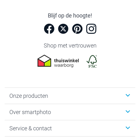
Blijf op de hoogte!
Shop met vertrouwen
Onze producten
Foto's afdrukken
Over smartphoto
Fotoboeken
Wanddecoratie
smartphoto
Service & contact
Fotocadeaus
Vacatures
Kalenders & agenda's
Sitemap
Service & Contact