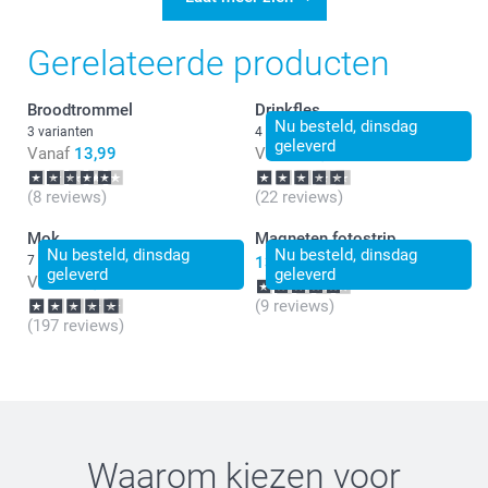
Gerelateerde producten
Broodtrommel
Drinkfles
Nu besteld, dinsdag
3 varianten
4 varianten
geleverd
Vanaf
13,99
Vanaf
26,99
(8 reviews)
(22 reviews)
Mok
Magneten fotostrip
Nu besteld, dinsdag
Nu besteld, dinsdag
7 varianten
13,99
geleverd
geleverd
Vanaf
11,99
(9 reviews)
(197 reviews)
Waarom kiezen voor